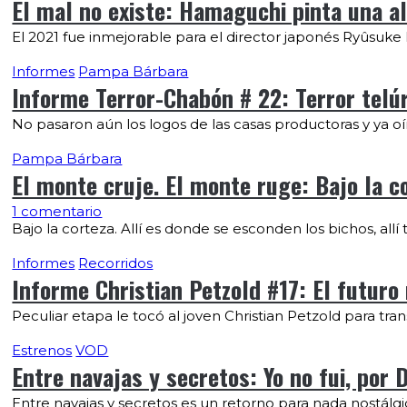
El mal no existe: Hamaguchi pinta una al
El 2021 fue inmejorable para el director japonés Ryûsuke 
Informes
Pampa Bárbara
Informe Terror-Chabón # 22: Terror telúr
No pasaron aún los logos de las casas productoras y ya o
Pampa Bárbara
El monte cruje. El monte ruge: Bajo la c
1 comentario
Bajo la corteza. Allí es donde se esconden los bichos, allí
Informes
Recorridos
Informe Christian Petzold #17: El futur
Peculiar etapa le tocó al joven Christian Petzold para trans
Estrenos
VOD
Entre navajas y secretos: Yo no fui, por 
Entre navajas y secretos es un retorno para nada nostálgic