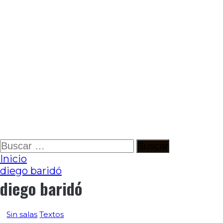
Ir
Buscar:
al
Inicio
contenido
diego baridó
diego baridó
Sin salas
Textos