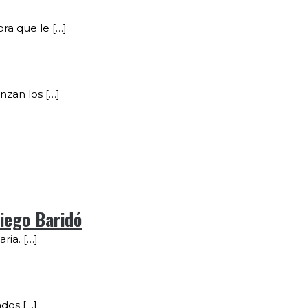
ra que le […]
nzan los […]
iego Baridó
ria. […]
ados […]