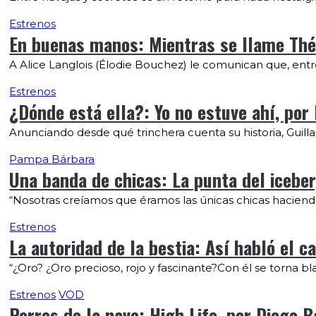
Estrenos
En buenas manos: Mientras se llame Thé
A Alice Langlois (Élodie Bouchez) le comunican que, entre
Estrenos
¿Dónde está ella?: Yo no estuve ahí, por
Anunciando desde qué trinchera cuenta su historia, Guilla
Pampa Bárbara
Una banda de chicas: La punta del iceber
“Nosotras creíamos que éramos las únicas chicas haciendo
Estrenos
La autoridad de la bestia: Así habló el c
“¿Oro? ¿Oro precioso, rojo y fascinante?Con él se torna bl
Estrenos
VOD
Perros de la nave: High Life, por Diego B