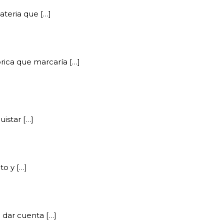
ateria que […]
rica que marcaría […]
istar […]
to y […]
 dar cuenta […]