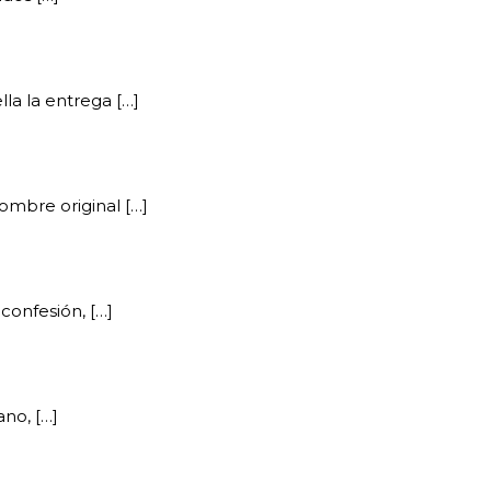
la la entrega […]
ombre original […]
confesión, […]
ano, […]