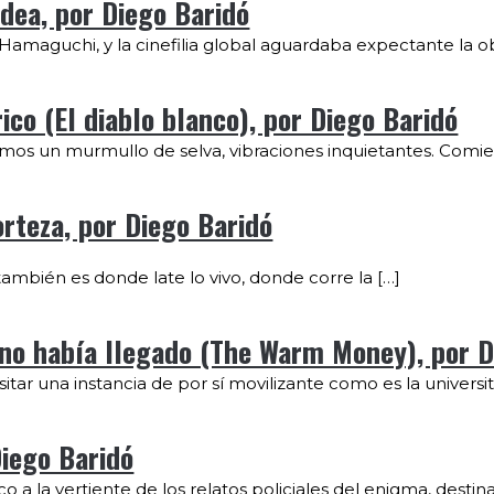
dea, por Diego Baridó
Hamaguchi, y la cinefilia global aguardaba expectante la ob
ico (El diablo blanco), por Diego Baridó
ímos un murmullo de selva, vibraciones inquietantes. Comie
orteza, por Diego Baridó
 también es donde late lo vivo, donde corre la […]
o no había llegado (The Warm Money), por D
itar una instancia de por sí movilizante como es la universita
Diego Baridó
o a la vertiente de los relatos policiales del enigma, destin