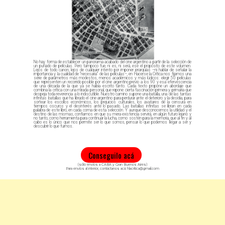
No hay forma de establecer un panorama acabado del cine argentino a partir de la selección de
un puñado de películas. Pero tampoco fue, ni es, ni será, ese el propósito de este volumen.
Lejos de todo canon, lejos de cualquier intento por imponer jerarquías –ni hablar de señalar la
importancia y la cualidad de “necesaria” de las películas–, en Hacerse la Crítica nos fijamos una
serie de parámetros más modestos, menos académicos y más lúdicos: elegir 50 películas
que representen un recorrido posible por el cine argentino previo a los 90 y esa efervescencia
de una década de la que ya se había escrito tanto. Cada texto propone un abordaje que
combina la crítica con una mirada personal, que repone cierta fascinación primera y primaria que
despeja toda reverencia a lo indiscutible. Nuestro camino supone una batalla, una de las tantas
infinitas batallas que ha librado el cine argentino para perdurar ante el deterioro y la desidia, para
sortear los escollos económicos, los prejuicios culturales, los avatares de la censura en
tiempos oscuros y el desinterés ante lo pasado. Las batallas infinitas se libran en cada
palabra de este libro, en cada coma de esta selección. Y aunque desconocemos la utilidad y el
destino de las mismas, confiamos en que su mera existencia servirá, en algún futuro lejano y
no tanto, como herramienta para continuar la lucha, como sostén para la memoria, que al fin y al
cabo es lo único que nos permite ser lo que somos, pensar lo que podemos llegar a ser y
descubrir lo que fuimos.
Conseguilo acá
(sólo envíos a CABA y Gran Buenos Aires)
Para envíos al interior, contáctanos acá: hlacritica@gmail.com