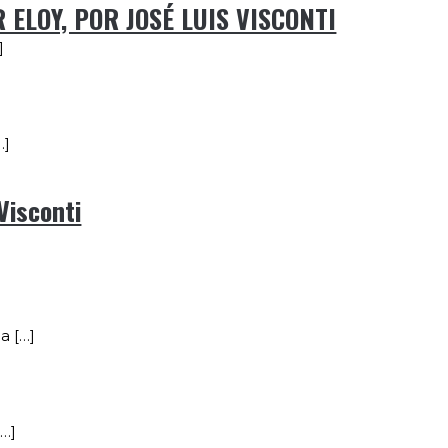
 ELOY, POR JOSÉ LUIS VISCONTI
]
…]
Visconti
a […]
[…]