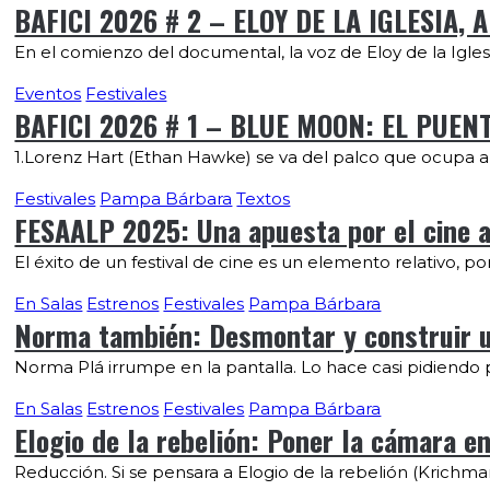
BAFICI 2026 # 2 – ELOY DE LA IGLESIA,
En el comienzo del documental, la voz de Eloy de la Iglesia
Eventos
Festivales
BAFICI 2026 # 1 – BLUE MOON: EL PUENT
1.Lorenz Hart (Ethan Hawke) se va del palco que ocupa an
Festivales
Pampa Bárbara
Textos
FESAALP 2025: Una apuesta por el cine ar
El éxito de un festival de cine es un elemento relativo, p
En Salas
Estrenos
Festivales
Pampa Bárbara
Norma también: Desmontar y construir un
Norma Plá irrumpe en la pantalla. Lo hace casi pidiendo p
En Salas
Estrenos
Festivales
Pampa Bárbara
Elogio de la rebelión: Poner la cámara en
Reducción. Si se pensara a Elogio de la rebelión (Krichmar