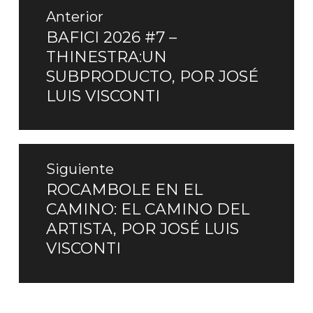
Navegación
de
Anterior
entradas
BAFICI 2026 #7 –
Entrada
THINESTRA:UN
anterior:
SUBPRODUCTO, POR JOSÉ
LUIS VISCONTI
Siguiente
ROCAMBOLE EN EL
Entrada
CAMINO: EL CAMINO DEL
siguiente:
ARTISTA, POR JOSÉ LUIS
VISCONTI