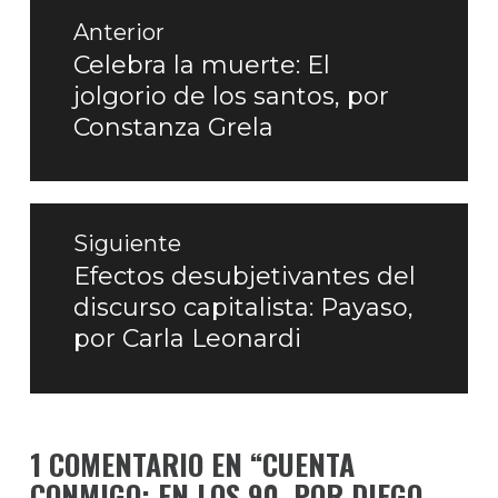
Navegación
de
Anterior
entradas
Celebra la muerte: El
Entrada
jolgorio de los santos, por
anterior:
Constanza Grela
Siguiente
Efectos desubjetivantes del
Entrada
discurso capitalista: Payaso,
siguiente:
por Carla Leonardi
1 COMENTARIO EN “
CUENTA
CONMIGO: EN LOS 90, POR DIEGO