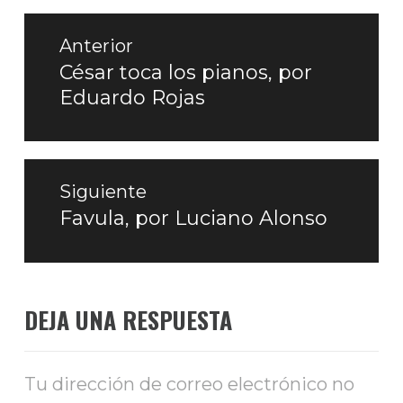
Navegación
de
Anterior
entradas
César toca los pianos, por
Entrada
Eduardo Rojas
anterior:
Siguiente
Favula, por Luciano Alonso
Entrada
siguiente:
DEJA UNA RESPUESTA
Tu dirección de correo electrónico no