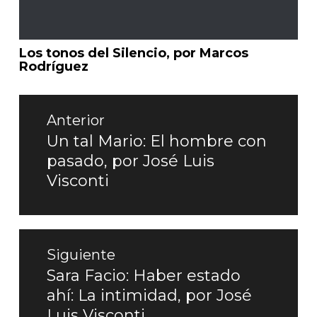
Los tonos del Silencio, por Marcos
Rodríguez
Navegación
de
Anterior
entradas
Un tal Mario: El hombre con
Entrada
pasado, por José Luis
anterior:
Visconti
Siguiente
Sara Facio: Haber estado
Entrada
ahí: La intimidad, por José
siguiente:
Luis Visconti