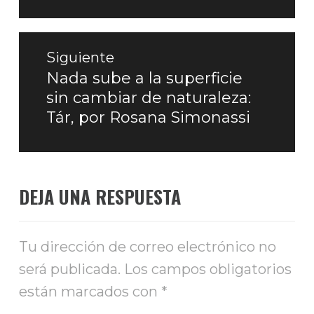
Siguiente
Nada sube a la superficie
Entrada
sin cambiar de naturaleza:
siguiente:
Tár, por Rosana Simonassi
DEJA UNA RESPUESTA
Tu dirección de correo electrónico no
será publicada.
Los campos obligatorios
están marcados con
*