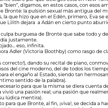
 “bien”, digamos, en estos casos, con esos am
 de Brontë: la pulsión sexual más antigua del m
, la que hizo que en el Edén, primero, Eva se
 que Lilith dejara a Adán en cierto punto aburr
 culpa burguesa de Brontë que sabe todo y de a
eldía justamente.
ojado… eso, infinita.
ñora Adler (Victoria Boothby) como rasgo de cla
ás correcto!), dando su recital de piano, con
os del cine moderno, del de todos los tiemp
 para el engaño al Estado, siendo tan hermosa
íntimo sentido de la palabra).
necesario para que la misma se diera cuenta de
ca vivió una pasión real; una pasión que real
u lúdica mentira).
o para que Brontë, al fin, ¡viva!, se decida a ha