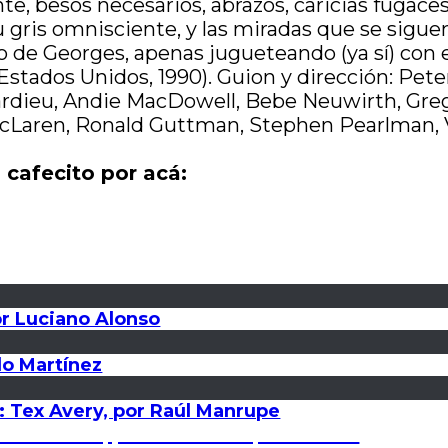
Brontë, besos necesarios, abrazos, caricias fugace
 gris omnisciente, y las miradas que se siguen
bio de Georges, apenas jugueteando (ya sí) con e
 Estados Unidos, 1990). Guion y dirección: Pet
rdieu, Andie MacDowell, Bebe Neuwirth, Gre
d McLaren, Ronald Guttman, Stephen Pearlman,
 cafecito por acá:
or Luciano Alonso
do Martínez
: Tex Avery, por Raúl Manrupe
enes suicidas, por Paula Vazquez Prieto