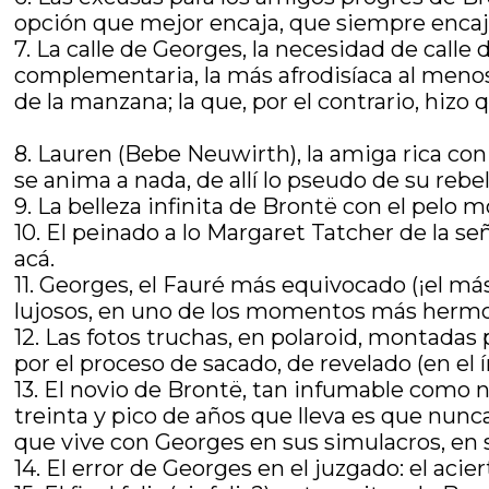
opción que mejor encaja, que siempre encaja
7. La calle de Georges, la necesidad de calle
complementaria, la más afrodisíaca al menos
de la manzana; la que, por el contrario, hizo
8. Lauren (Bebe Neuwirth), la amiga rica con
se anima a nada, de allí lo pseudo de su reb
9. La belleza infinita de Brontë con el pelo m
10. El peinado a lo Margaret Tatcher de la se
acá.
11. Georges, el Fauré más equivocado (¡el m
lujosos, en uno de los momentos más hermos
12. Las fotos truchas, en polaroid, montadas
por el proceso de sacado, de revelado (en el 
13. El novio de Brontë, tan infumable como 
treinta y pico de años que lleva es que nun
que vive con Georges en sus simulacros, en s
14. El error de Georges en el juzgado: el aciert