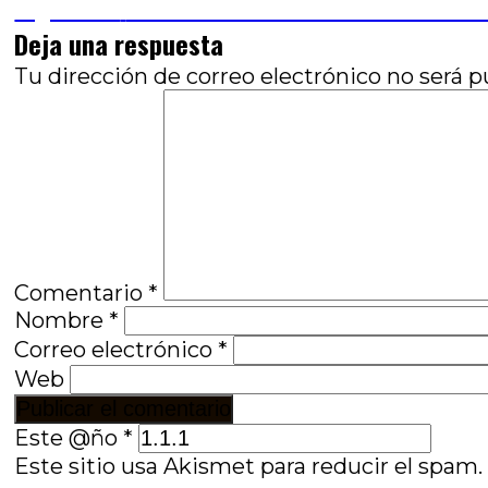
anterior:
Entrada
Siguiente
Terror familiar: Una historia de es
de
siguiente:
Deja una respuesta
entradas
Tu dirección de correo electrónico no será p
Comentario
*
Nombre
*
Correo electrónico
*
Web
Este @ño
*
Este sitio usa Akismet para reducir el spam