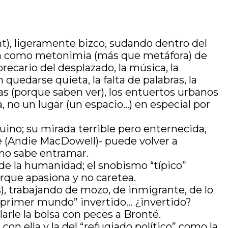
ght), ligeramente bizco, sudando dentro del
elta como metonimia (más que metáfora) de
recario del desplazado, la música, la
 quedarse quieta, la falta de palabras, la
as (porque saben ver), los entuertos urbanos
, no un lugar (un espacio…) en especial por
uino; su mirada terrible pero enternecida,
ë (Andie MacDowell)- puede volver a
a no sabe entramar.
e la humanidad; el snobismo “típico”
que apasiona y no caretea.
), trabajando de mozo, de inmigrante, de lo
e “primer mundo” invertido… ¿invertido?
larle la bolsa con peces a Brontë.
n ella y la del “refugiado político” como la