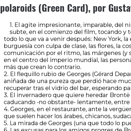
polaroids (Green Card), por Gusta
1. El agite impresionante, imparable, del 
subte, en el comienzo del film, tocando 
todo lo que va a venir después: New York, la 
burguesía con culpa de clase, las flores, la c
comunicación por el ritmo, las márgenes (y s
en el centro del imperio mundial, las person
más que crean lo contrario.
2. El flequillo rubio de Georges (Gérard Dep
aniñada de una pureza que perdió hace much
recuperar tras el vidrio del bar, esperando p
3. El invernadero que quiere heredar Bront
caducando -no obstante- lentamente, entr
4. Georges, en el restaurante, ante la vergü
que suelen hacer los árabes, chicanos, sudac
5. La mirada de Georges (una que todo lo pued
6. Las excusas para los amigos progres de Br