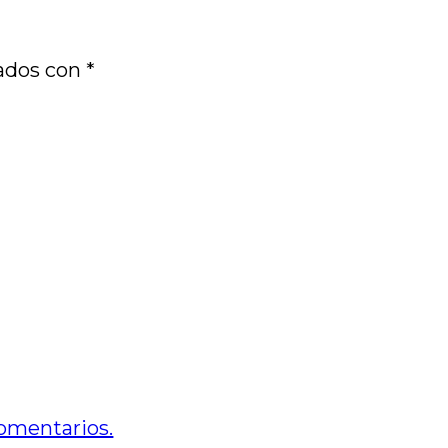
cados con
*
omentarios.