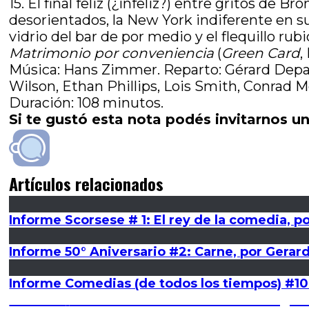
15. El final feliz (¿infeliz?) entre gritos de 
desorientados, la New York indiferente en su
vidrio del bar de por medio y el flequillo ru
Matrimonio por conveniencia
(
Green Card
,
Música: Hans Zimmer. Reparto: Gérard Depa
Wilson, Ethan Phillips, Lois Smith, Conra
Duración: 108 minutos.
Si te gustó esta nota podés invitarnos un
Artículos relacionados
Informe Scorsese # 1: El rey de la comedia, p
Informe 50° Aniversario #2: Carne, por Gerar
Informe Comedias (de todos los tiempos) #10
Navegación
Entrada
Anterior
Hacer visible lo invisible: Las vírg