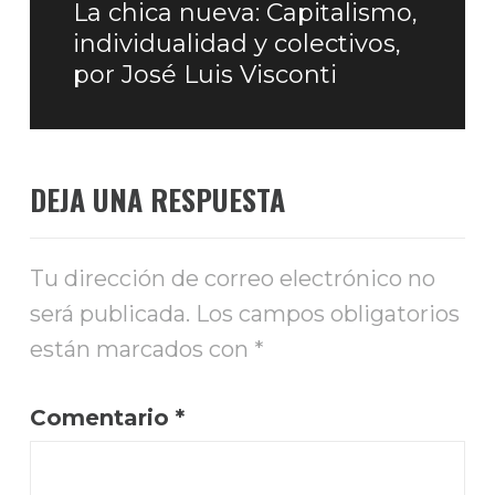
La chica nueva: Capitalismo,
Entrada
individualidad y colectivos,
siguiente:
por José Luis Visconti
DEJA UNA RESPUESTA
Tu dirección de correo electrónico no
será publicada.
Los campos obligatorios
están marcados con
*
Comentario
*