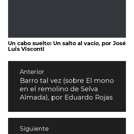
Un cabo suelto: Un salto al vacío, por José
Luis Visconti
Navegación
de
Anterior
entradas
Barro tal vez (sobre El mono
Entrada
en el remolino de Selva
anterior:
Almada), por Eduardo Rojas
Siguiente