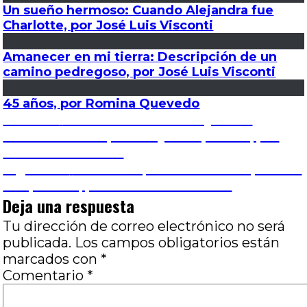
Un sueño hermoso: Cuando Alejandra fue
Charlotte, por José Luis Visconti
Amanecer en mi tierra: Descripción de un
camino pedregoso, por José Luis Visconti
45 años, por Romina Quevedo
Navegación
Entrada
Anterior
Yo filmé a Osvaldo Bayer: Un
anterior:
documental imposible y otro posible, por
de
José Luis Visconti
Entrada
Siguiente
El cisne equivocado: De lo privado
entradas
siguiente:
a lo público, por José Luis Visconti
Deja una respuesta
Tu dirección de correo electrónico no será
publicada.
Los campos obligatorios están
marcados con
*
Comentario
*