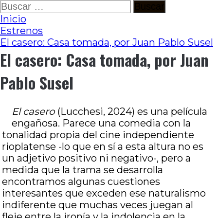
Ir
Buscar:
al
Inicio
contenido
Estrenos
El casero: Casa tomada, por Juan Pablo Susel
El casero: Casa tomada, por Juan
Pablo Susel
El casero
(Lucchesi, 2024) es una película
engañosa. Parece una comedia con la
tonalidad propia del cine independiente
rioplatense -lo que en sí a esta altura no es
un adjetivo positivo ni negativo-, pero a
medida que la trama se desarrolla
encontramos algunas cuestiones
interesantes que exceden ese naturalismo
indiferente que muchas veces juegan al
fleje entre la ironía y la indolencia en la