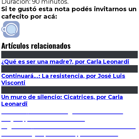
Duración: 90 minutos.
Si te gustó esta nota podés invitarnos un
cafecito por acá:
Artículos relacionados
¿Qué es ser una madre?, por Carla Leonardi
Continuará…: La resistencia, por José Luis
Visconti
Un muro de silencio: Cicatrices, por Carla
Leonardi
Navegación
Entrada
Anterior
El brutalista: ¿Salamone lo hizo
anterior:
mejor?, por Gustavo F. Gros
de
Entrada
Siguiente
Dalton revolució: De malabaristas,
siguiente:
acróbatas y equilibristas, por José Luis
entradas