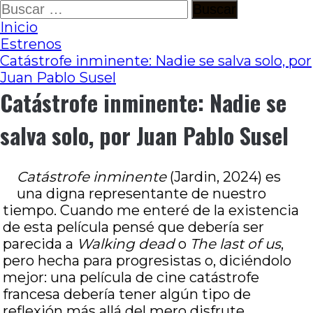
Ir
Buscar:
al
Inicio
contenido
Estrenos
Catástrofe inminente: Nadie se salva solo, por
Juan Pablo Susel
Catástrofe inminente: Nadie se
salva solo, por Juan Pablo Susel
Catástrofe inminente
(Jardin, 2024) es
una digna representante de nuestro
tiempo. Cuando me enteré de la existencia
de esta película pensé que debería ser
parecida a
Walking dead
o
The last of
us
,
pero hecha para progresistas o, diciéndolo
mejor: una película de cine catástrofe
francesa debería tener algún tipo de
reflexión más allá del mero disfrute