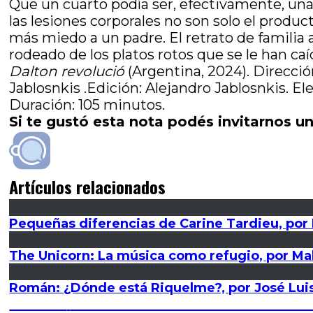
Que un cuarto podía ser, efectivamente, una 
las lesiones corporales no son solo el produc
más miedo a un padre. El retrato de familia a
rodeado de los platos rotos que se le han ca
Dalton revolució
(Argentina, 2024). Direcció
Jablosnkis .Edición: Alejandro Jablosnkis. E
Duración: 105 minutos.
Si te gustó esta nota podés invitarnos un
Artículos relacionados
Pequeñas diferencias de Carine Tardieu, por 
The Unicorn: La música como refugio, por Mal
Román: ¿Dónde está Riquelme?, por José Luis
Navegación
Entrada
Anterior
Catástrofe inminente: Nadie se salv