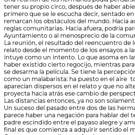
tener su propio circo, después de haber abi
primero que se le escucha decir, sentado en 
remarcan los obstáculos del mundo. Hacia ad
reglas comunitarias. Hacia afuera, podría par
Ayuntamiento o al menosprecio de la comu
La reunión, el resultado del reencuentro de l
relato desde el momento de los ensayos a la
intuye como un intento. Lo que asoma en las 
haber existido cierto regocijo, mientras pa
se desarma la película. Se tiene la percepc
como un malabarista: ha puesto en el aire t
aparecían dispersos en el relato y que no alt
proyecta hacia atrás ese cambio de perspect
Las distancias entonces, ya no son solamente
Un suceso del pasado entre dos de las herman
parece haber una negación para hablar del t
padre escindido entre el payaso alegre y am
final es que comienza a adquirir sentido el m