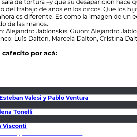
sala de tortura –y que su desaparición hace qu
to del trabajo de años en los circos. Que los h
hora es diferente. Es como la imagen de un equi
ído de las manos.
n: Alejandro Jablonskis. Guion: Alejandro Jablo
lenco: Luis Dalton, Marcela Dalton, Cristina D
 cafecito por acá:
Esteban Valesi y Pablo Ventura
ena Tonelli
 Visconti
a solo, por Juan Pablo Susel