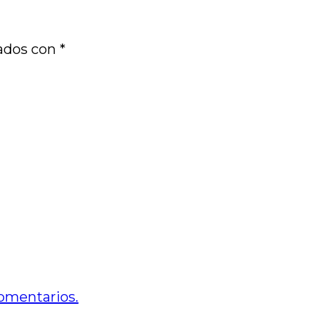
cados con
*
omentarios.