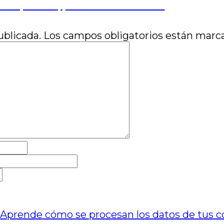
dad perdida, por Juan Pablo Susel
ublicada.
Los campos obligatorios están mar
.
Aprende cómo se procesan los datos de tus c