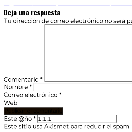
anterior:
Entrada
Siguiente
La trampa del ratón: Una oportuni
de
siguiente:
Deja una respuesta
entradas
Tu dirección de correo electrónico no será p
Comentario
*
Nombre
*
Correo electrónico
*
Web
Este @ño
*
Este sitio usa Akismet para reducir el spam