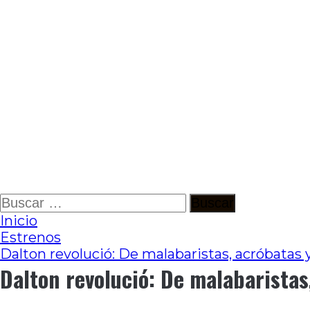
Ir
Buscar:
al
Inicio
contenido
Estrenos
Dalton revolució: De malabaristas, acróbatas y
Dalton revolució: De malabaristas,