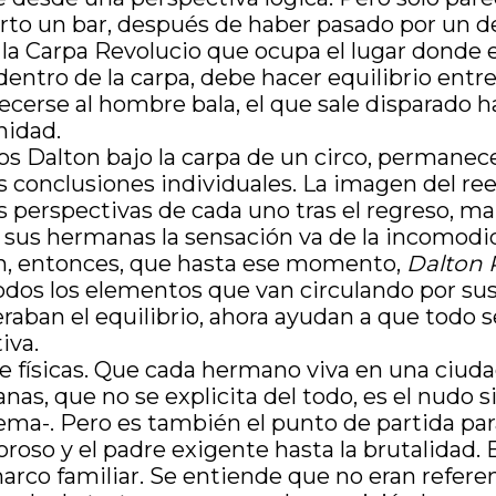
erto un bar, después de haber pasado por un de
la Carpa Revolucio que ocupa el lugar donde e
entro de la carpa, debe hacer equilibrio entr
ecerse al hombre bala, el que sale disparado h
nidad.
os Dalton bajo la carpa de un circo, permanece
s conclusiones individuales. La imagen del r
perspectivas de cada uno tras el regreso, marc
ra sus hermanas la sensación va de la incomo
ión, entonces, que hasta ese momento,
Dalton 
odos los elementos que van circulando por sus
eraban el equilibrio, ahora ayudan a que todo 
iva.
 físicas. Que cada hermano viva en una ciudad d
as, que no se explicita del todo, es el nudo 
ema-. Pero es también el punto de partida par
oroso y el padre exigente hasta la brutalidad
arco familiar. Se entiende que no eran referenc