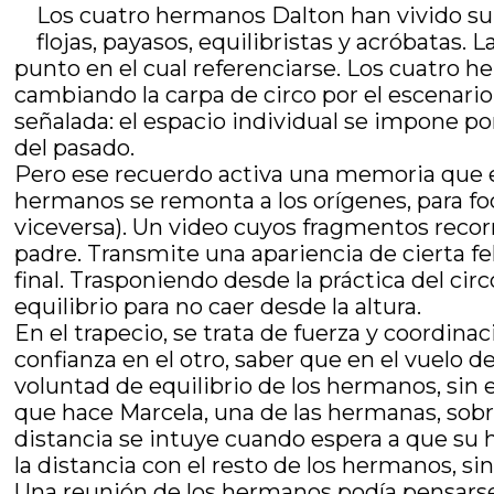
Los cuatro hermanos Dalton han vivido su v
flojas, payasos, equilibristas y acróbatas
punto en el cual referenciarse. Los cuatro h
cambiando la carpa de circo por el escenario
señalada: el espacio individual se impone po
del pasado.
Pero ese recuerdo activa una memoria que exc
hermanos se remonta a los orígenes, para foca
viceversa). Un video cuyos fragmentos recor
padre. Transmite una apariencia de cierta f
final. Trasponiendo desde la práctica del ci
equilibrio para no caer desde la altura.
En el trapecio, se trata de fuerza y coordinac
confianza en el otro, saber que en el vuelo d
voluntad de equilibrio de los hermanos, sin 
que hace Marcela, una de las hermanas, sobre
distancia se intuye cuando espera a que su 
la distancia con el resto de los hermanos, sin
Una reunión de los hermanos podía pensarse 