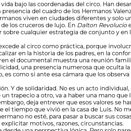
ida bajo las coordenadas del circo. Han desar
. La presencia del cuadro de los Hermanos Vale
ermanos viven en ciudades diferentes y solo un
 de los cruceros de lujo. En
Dalton Revolucio
e
r sobre cualquier estrategia de conjunto y en
ede al circo como práctica, porque involucra 
lizar en la historia de los padres, en la confo
ren el documental muestra una reunión familia
elicidad, una presencia numerosa que oculta la
rco, es como si ante esa cámara que los observ
ión. Y de solidaridad. No es un acto individual,
e un trapecio a otro, va a haber una mano que lo
embargo, deja entrever que esos valores se han
 el tiempo que vivió en la casa de Luis. No men
hermano no esté, para pasar a buscar sus cos
 explicitar motivos, razones, circunstancias.
desde una perspectiva lógica. Pero solo parec