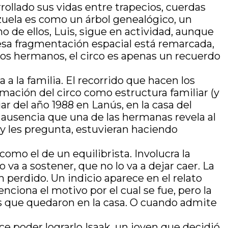
rollado sus vidas entre trapecios, cuerdas
nzuela es como un árbol genealógico, un
o de ellos, Luis, sigue en actividad, aunque
sa fragmentación espacial está remarcada,
 los hermanos, el circo es apenas un recuerdo
a la familia. El recorrido que hacen los
rmación del circo como estructura familiar (y
r del año 1988 en Lanús, en la casa del
 ausencia que una de las hermanas revela al
a y les pregunta, estuvieran haciendo
 como el de un equilibrista. Involucra la
 va a sostener, que no lo va a dejar caer. La
 perdido. Un indicio aparece en el relato
ciona el motivo por el cual se fue, pero la
as que quedaron en la casa. O cuando admite
e poder lograrlo Isaak, un joven que decidió