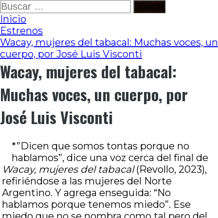
Ir
Buscar:
al
Inicio
contenido
Estrenos
Wacay, mujeres del tabacal: Muchas voces, un
cuerpo, por José Luis Visconti
Wacay, mujeres del tabacal:
Muchas voces, un cuerpo, por
José Luis Visconti
*”Dicen que somos tontas porque no
hablamos”, dice una voz cerca del final de
Wacay, mujeres del tabacal
(Revollo, 2023),
refiriéndose a las mujeres del Norte
Argentino. Y agrega enseguida: “No
hablamos porque tenemos miedo”. Ese
miedo que no se nombra como tal pero del