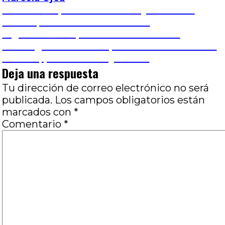
Navegación
Entrada
Anterior
Septiembre 5: Ensayo sobre la
anterior:
mirada, Por José Luis Visconti
de
Entrada
Siguiente
Temple de acero: Sobre la
siguiente:
tetralogía de Los Templarios de Amando de
entradas
Ossorio, por Romina Quevedo
Deja una respuesta
Tu dirección de correo electrónico no será
publicada.
Los campos obligatorios están
marcados con
*
Comentario
*