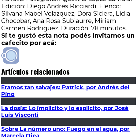
Edición: Diego Andrés Ricciardi. Elenco:
Silvana Mabel Velazquez, Dora Siclera, Lidia
Chocobar, Ana Rosa Subiaurre, Miriam
Carmen Rodriguez. Duración: 78 minutos.
Si te gustó esta nota podés invitarnos un
cafecito por acá:
Artículos relacionados
Eramos tan salvajes: Patrick, por Andrés del
Pino
La dosis: Lo implícito y lo explícito, por José
Luis Visconti
Sobre La número uno: Fuego en el agua, por
Marcela Ojea