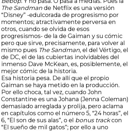
Bebop
. Y no pasa. O pasa a medias. Pues la
The Sandman
de Netflix es una versión
“Disney” -edulcorada de progresismo por
momentos; atractivamente perversa en
otros, cuando se olvida de esos
progresismos- de la de Gaiman y su cómic
pero que sirve, precisamente, para volver al
mismo pues
The Sandman
, el del Vértigo, el
de DC, el de las cubiertas inolvidables del
inmenso Dave McKean, es, posiblemente, el
mejor cómic de la historia.
Esa historia pesa. De allí que el propio
Gaiman se haya metido en la producción.
Por ello choca, tal vez, cuando John
Constantine es una Johana (Jenna Coleman)
demasiado arreglada y prolija, pero aclama
en capítulos como el número 5, “24 horas”, el
6, “El son de sus alas”, o el
bonus
track
con
“El sueño de mil gatos”; por ello a uno