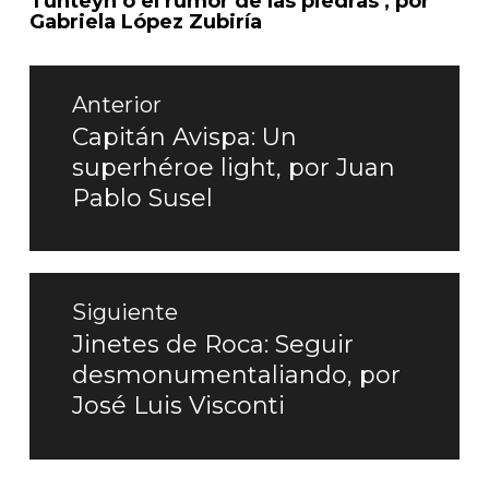
Tunteyh o el rumor de las piedras , por
Gabriela López Zubiría
Navegación
de
Anterior
entradas
Capitán Avispa: Un
Entrada
superhéroe light, por Juan
anterior:
Pablo Susel
Siguiente
Jinetes de Roca: Seguir
Entrada
desmonumentaliando, por
siguiente:
José Luis Visconti