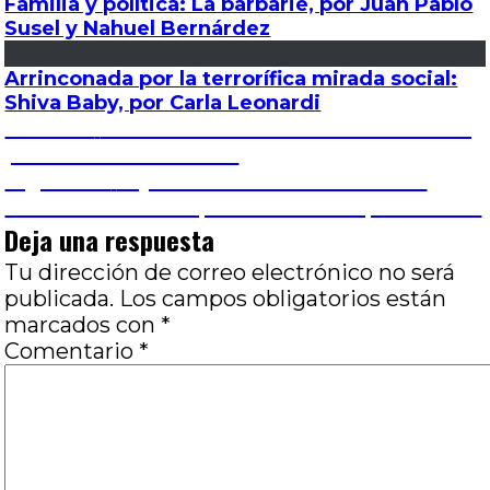
Familia y política: La barbarie, por Juan Pablo
Susel y Nahuel Bernárdez
Arrinconada por la terrorífica mirada social:
Shiva Baby, por Carla Leonardi
Navegación
Entrada
Anterior
La inocencia: El relato cuestionado,
anterior:
por José Luis Visconti
de
Entrada
Siguiente
El jardín del deseo: el camino
siguiente:
hacia la redención, Por Paula Vazquez Prieto
entradas
Deja una respuesta
Tu dirección de correo electrónico no será
publicada.
Los campos obligatorios están
marcados con
*
Comentario
*