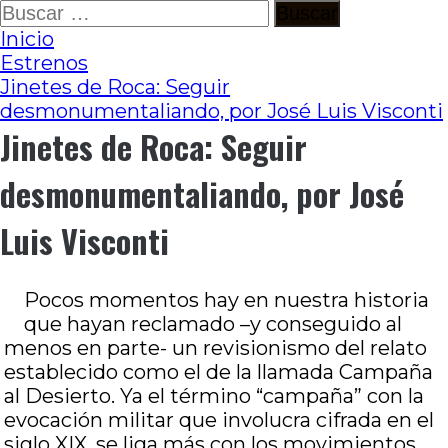
Ir
Buscar:
al
Inicio
contenido
Estrenos
Jinetes de Roca: Seguir
desmonumentaliando, por José Luis Visconti
Jinetes de Roca: Seguir
desmonumentaliando, por José
Luis Visconti
Pocos momentos hay en nuestra historia
que hayan reclamado –y conseguido al
menos en parte- un revisionismo del relato
establecido como el de la llamada Campaña
al Desierto. Ya el término “campaña” con la
evocación militar que involucra cifrada en el
siglo XIX, se liga más con los movimientos