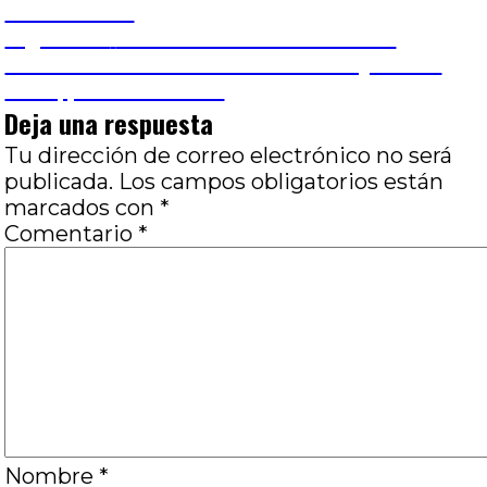
de
Manusovich
Entrada
Siguiente
Una de zombies donde los
entradas
siguiente:
muertos no son los zombies: Army of the
dead, por Matías Ant
Deja una respuesta
Tu dirección de correo electrónico no será
publicada.
Los campos obligatorios están
marcados con
*
Comentario
*
Nombre
*