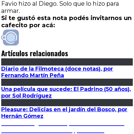
Favio hizo al Diego. Solo que lo hizo para
armar.
Si te gustó esta nota podés invitarnos un
cafecito por acá:
Artículos relacionados
Diario de la Filmoteca (doce notas), por
Fernando Martín Peña
Una película que sucede: El Padrino (50 años),
por Sol Rodríguez
Pleasure: Delicias en el jardín del Bosco, por
Hernán Gómez
Navegación
Entrada
Anterior
El grito desesperado del alboroto
anterior:
estético: La voz humana, por Gisela