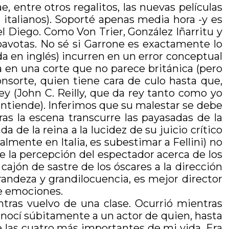
e, entre otros regalitos, las nuevas películas
 italianos). Soporté apenas media hora -y es
el Diego. Como Von Trier, González Iñarritu y
 pavotas. No sé si Garrone es exactamente lo
a en inglés) incurren en un error conceptual
 en una corte que no parece británica (pero
nsorte, quien tiene cara de culo hasta que,
ey (John C. Reilly, que da rey tanto como yo
 entiende). Inferimos que su malestar se debe
ras la escena transcurre las payasadas de la
 de la reina a la lucidez de su juicio crítico
almente en Italia, es subestimar a Fellini) no
 la percepción del espectador acerca de los
cajón de sastre de los óscares a la dirección
andeza y grandilocuencia, es mejor director
de emociones.
tras vuelvo de una clase. Ocurrió mientras
conocí súbitamente a un actor de quien, hasta
e las cuatro más importantes de mi vida. Era