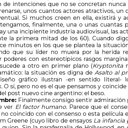
n de intenciones que no se concretan nunca
renarse, unos cuantos actores atractivos, un c
ntual. Si muchos creen en ella, existirá y a
y tengamos, finalmente, una o unas cuantas p
y una incipiente industria audiovisual, las a
nte la primera mitad de los 60). Cuando dig
e minutos en los que se plantea la situació
ndo que su líder no muera por la herida rec
 poderes con estereotípicos rasgos margina
sucede a otro en primer plano (
Kryptonita
n
ramático: la situación es digna de
Asalto al pr
seño gráfico ilustran -en sentido literal- 
. O sí, pero no es el que pensamos y coinci
el post nuevo cine argentino: el beso.
embre:
Finalmente consigo sentir admiración
e ver
El factor humano
. Parece que el conse
o no coincido con el consenso o esta película 
am Greene (cuyo libro de ensayos
La infancia
guion. Sin la parafernalia de Hollywood, en c