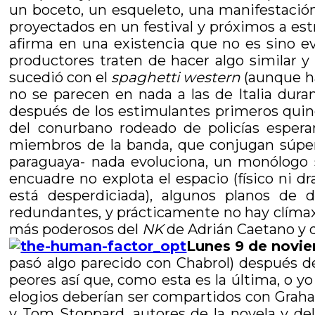
un boceto, un esqueleto, una manifestació
proyectados en un festival y próximos a est
afirma en una existencia que no es sino eve
productores traten de hacer algo similar 
sucedió con el
spaghetti western
(aunque ha
no se parecen en nada a las de Italia dura
después de los estimulantes primeros quinc
del conurbano rodeado de policías espera
miembros de la banda, que conjugan súper
paraguaya- nada evoluciona, un monólogo 
encuadre no explota el espacio (físico ni d
está desperdiciada), algunos planos de di
redundantes, y prácticamente no hay clímax
más poderosos del
NK
de Adrián Caetano y d
Lunes 9 de novi
pasó algo parecido con Chabrol) después d
peores así que, como esta es la última, o y
elogios deberían ser compartidos con Grah
y Tom Stoppard, autores de la novela y del 