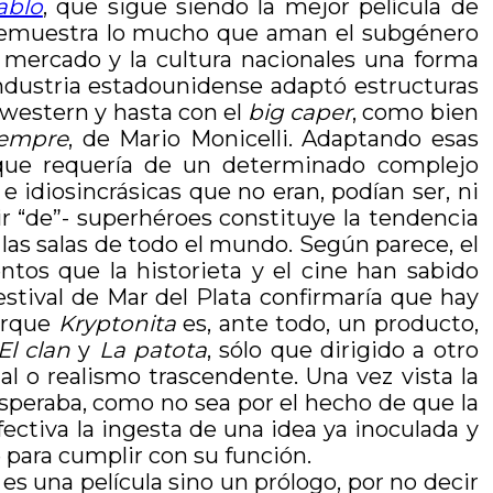
ablo
, que sigue siendo la mejor película de
demuestra lo mucho que aman el subgénero
 mercado y la cultura nacionales una forma
 industria estadounidense adaptó estructuras
l western y hasta con el
big caper
, como bien
iempre
, de Mario Monicelli. Adaptando esas
e que requería de un determinado complejo
e idiosincrásicas que no eran, podían ser, ni
ir “de”- superhéroes constituye la tendencia
s salas de todo el mundo. Según parece, el
ntos que la historieta y el cine han sabido
estival de Mar del Plata confirmaría que hay
Porque
Kryptonita
es, ante todo, un producto,
El clan
y
La patota
, sólo que dirigido a otro
l o realismo trascendente. Una vez vista la
esperaba, como no sea por el hecho de que la
ectiva la ingesta de una idea ya inoculada y
e para cumplir con su función.
 es una película sino un prólogo, por no decir