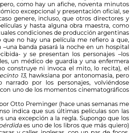
 pero, como hay un afiche, noventa minutos
ómico excepcional y presentación oficial, se
caso genere, incluso, que otros directores y
elículas y hasta alguna obra maestra, como
ctuales condiciones de producción argentinas
o que no hay una película me refiero a que,
n –una banda pasará la noche en un hospital
ibida- y se presentan los personajes –los
les, un médico de guardia y una enfermera
o construye ni invoca el mito, lo recita), el
ecinto 13
, hawksiana por antonomasia, pero
lo narrado por los personajes, volviéndose
de con uno de los momentos cinematográficos
 por Otto Preminger (hace unas semanas me
nso indica que sus últimas películas son las
es una excepción a la regla. Supongo que los
 pérdida
es uno de los libros que más quiero)
asas y calles inglesas, con un par de focos,