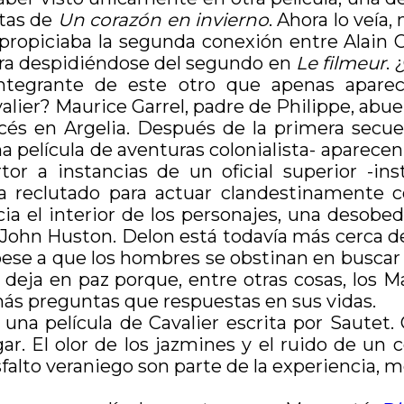
stas de
Un corazón en invierno
. Ahora lo veía
 propiciaba la segunda conexión entre Alain 
ra despidiéndose del segundo en
Le filmeur
.
 integrante de este otro que apenas apare
lier? Maurice Garrel, padre de Philippe, abue
ancés en Argelia. Después de la primera sec
na película de aventuras colonialista- aparec
or a instancias de un oficial superior -ins
ha reclutado para actuar clandestinamente 
cia el interior de los personajes, una desob
 John Huston. Delon está todavía más cerca de
ese a que los hombres se obstinan en buscar a
os deja en paz porque, entre otras cosas, los 
ás preguntas que respuestas en sus vidas.
 una película de Cavalier escrita por Sautet.
. El olor de los jazmines y el ruido de un c
asfalto veraniego son parte de la experiencia, 