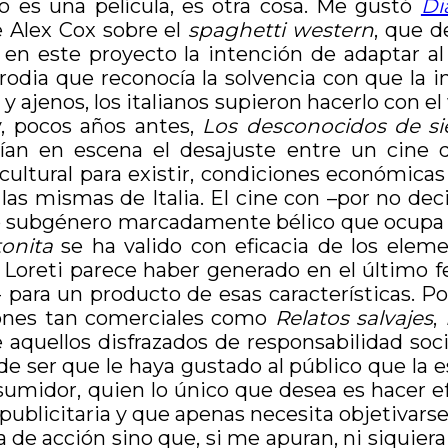
 es una película, es otra cosa. Me gustó
Di
de Alex Cox sobre el
spaghetti western
, que 
 en este proyecto la intención de adaptar al
arodia que reconocía la solvencia con que la
s y ajenos, los italianos supieron hacerlo con e
, pocos años antes,
Los desconocidos de s
onían en escena el desajuste entre un cin
ultural para existir, condiciones económicas 
as mismas de Italia. El cine con –por no dec
 subgénero marcadamente bélico que ocupa la
onita
se ha valido con eficacia de los eleme
de Loreti parece haber generado en el último f
 para un producto de esas características. 
iones tan comerciales como
Relatos salvajes
,
aquellos disfrazados de responsabilidad socia
e ser que le haya gustado al público que la 
nsumidor, quien lo único que desea es hacer ef
 publicitaria y que apenas necesita objetivars
a de acción sino que, si me apuran, ni siquiera