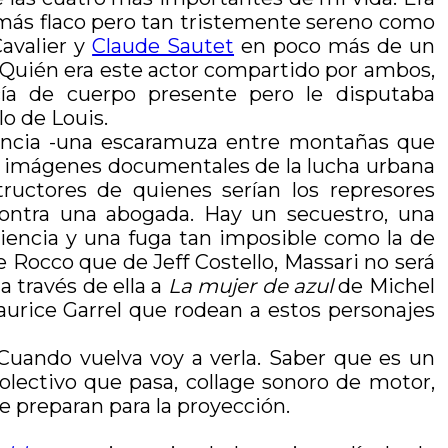
, más flaco pero tan tristemente sereno como
Cavalier y
Claude Sautet
en poco más de un
 ¿Quién era este actor compartido por ambos,
cía de cuerpo presente pero le disputaba
lo de Louis.
uencia -una escaramuza entre montañas que
en imágenes documentales de la lucha urbana
tructores de quienes serían los represores
contra una abogada. Hay un secuestro, una
ediencia y una fuga tan imposible como la de
 Rocco que de Jeff Costello, Massari no será
 través de ella a
La mujer de azul
de Michel
Maurice Garrel que rodean a estos personajes
 Cuando vuelva voy a verla. Saber que es un
olectivo que pasa, collage sonoro de motor,
me preparan para la proyección.