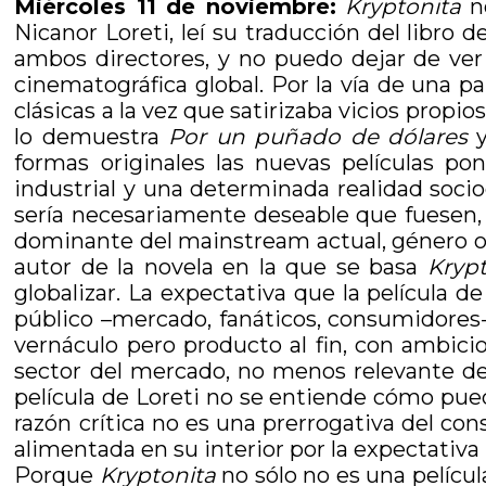
Miércoles 11 de noviembre:
Kryptonita
no
Nicanor Loreti, leí su traducción del libro 
ambos directores, y no puedo dejar de ver
cinematográfica global. Por la vía de una p
clásicas a la vez que satirizaba vicios propio
lo demuestra
Por un puñado de dólares
y
formas originales las nuevas películas p
industrial y una determinada realidad socioc
sería necesariamente deseable que fuesen, l
dominante del mainstream actual, género o
autor de la novela en la que se basa
Krypt
globalizar. La expectativa que la película 
público –mercado, fanáticos, consumidores-
vernáculo pero producto al fin, con ambic
sector del mercado, no menos relevante de 
película de Loreti no se entiende cómo pued
razón crítica no es una prerrogativa del co
alimentada en su interior por la expectativa
Porque
Kryptonita
no sólo no es una películ