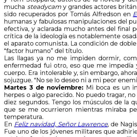
mucha
steadycam
y grandes actores británi
sido recuperados por Tomás Alfredson en
E
humanas y fabulosas manipulaciones del pun
efectiva, y aclarada mucho antes del final 
crítica de la ideología es notablemente osada
el aparato comunista. La condición de doble 
“factor humano” del título.
Las llagas ya no me impiden dormir, come
enfermedad fui otro, eso que me impedía 
cuerpo. Era intolerable y, sin embargo, ahor
sojuzgue. “No se lo deseo ni a mi peor enemi
Martes 3 de noviembre:
Mi boca es un in
herpes o algo parecido. No puedo tragar, n
diez segundos. Tengo los músculos de la qu
que se me ocurrieron mientras miraba pel
temperatura.
En
Feliz navidad, Señor Lawrence
, de Nagi
Fue uno de los jóvenes militares que adhiri