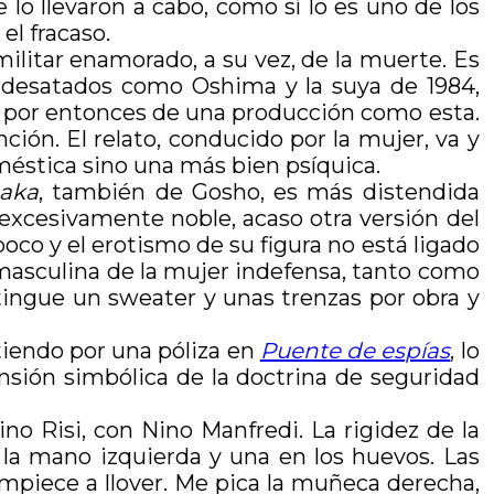
 lo llevaron a cabo, como sí lo es uno de los
el fracaso.
litar enamorado, a su vez, de la muerte. Es
n desatados como Oshima y la suya de 1984,
 por entonces de una producción como esta.
ción. El relato, conducido por la mujer, va y
oméstica sino una más bien psíquica.
aka
, también de Gosho, es más distendida
 excesivamente noble, acaso otra versión del
oco y el erotismo de su figura no está ligado
a masculina de la mujer indefensa, tanto como
istingue un sweater y unas trenzas por obra y
iendo por una póliza en
Puente de espías
, lo
nsión simbólica de la doctrina de seguridad
ino Risi, con Nino Manfredi. La rigidez de la
la mano izquierda y una en los huevos. Las
empiece a llover. Me pica la muñeca derecha,