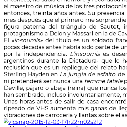
el maestro de música de los tres protagoni
entonces, treinta años antes. Su presencia
mes después que el primero me sorprendie
figura paterna del triángulo de Sautet,
protagonismo a Delon y Massari en la de Cava
El
«insoumis»
del título es un soldado fr
pocas décadas antes habría sido parte de u
por la independencia.
L’insoumis
es desert
argentinos durante la Dictadura- que lo 
reclusión que es un repliegue del relato ha
Sterling Hayden en
La jungla de asfalto
, de
ni pretenderá ser nunca una
femme fatale
p
Deville, pájaro o abeja (reina) que nunca l
han sembrado, incluso involuntariamente, m
Unas horas antes de salir de casa encontré
ripeado de VHS aumenta mis ganas de llegar
vibraciones de carrocería y llantas sobre el 