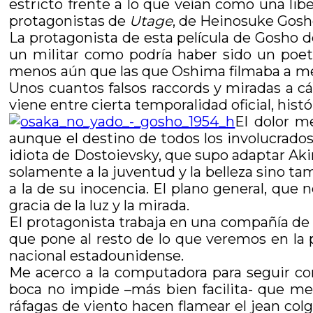
estricto frente a lo que veían como una libe
protagonistas de
Utage
, de Heinosuke Gosho
La protagonista de esta película de Gosho 
un militar como podría haber sido un poet
menos aún que las que Oshima filmaba a me
Unos cuantos falsos raccords y miradas a cám
viene entre cierta temporalidad oficial, his
El dolor m
aunque el destino de todos los involucrados
idiota de Dostoievsky, que supo adaptar Akir
solamente a la juventud y la belleza sino ta
a la de su inocencia. El plano general, que 
gracia de la luz y la mirada.
El protagonista trabaja en una compañía d
que pone al resto de lo que veremos en la 
nacional estadounidense.
Me acerco a la computadora para seguir co
boca no impide –más bien facilita- que me
ráfagas de viento hacen flamear el jean col