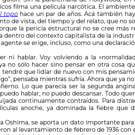
cos filma una película narcótica. El ambiente,
l topo
hace un par de años. Acá también hay 
to de vista, del tiempo y del relato, que no 
porque la pericia estructural no se cree más
 dentro del contexto capitalista de la industr
agente se erige, incluso, como una declaración 
r ni hablar. Voy volviendo a la «normalida
ya no sólo hacer sino pensar en otra cosa q
a tendré que lidiar de nuevo con mis pensamien
go”, pensaba mientras sufría. Ahora que ya no 
fierno. Lo que parecía ser la segunda angi
o puedo hablar, no puedo descansar. Todo que
ijada continuamente contraídos. Para distra
ículas anoche, ya dominada la fiebre que d
sa Oshima, se aporta un dato importante para e
eron al levantamiento de febrero de 1936 con