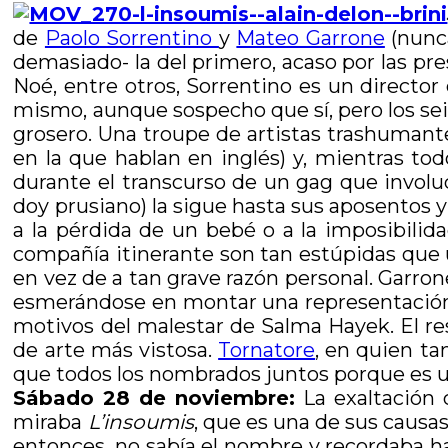
de
Paolo Sorrentino
y
Mateo Garrone
(nunca
demasiado- la del primero, acaso por las pre
Noé, entre otros, Sorrentino es un director
mismo, aunque sospecho que sí, pero los se
grosero. Una troupe de artistas trashumant
en la que hablan en inglés) y, mientras to
durante el transcurso de un gag que involuc
doy prusiano) la sigue hasta sus aposentos y
a la pérdida de un bebé o a la imposibilida
compañía itinerante son tan estúpidas que uno
en vez de a tan grave razón personal. Garrone
esmerándose en montar una representación e
motivos del malestar de Salma Hayek. El rest
de arte más vistosa.
Tornatore
, en quien ta
que todos los nombrados juntos porque es un
Sábado 28 de noviembre:
La exaltación 
miraba
L’insoumis
, que es una de sus causas
entonces, no sabía el nombre y recordaba ha