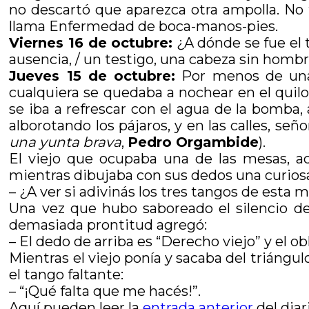
no descartó que aparezca otra ampolla. No
llama Enfermedad de boca-manos-pies.
Viernes 16 de octubre:
¿A dónde se fue el 
ausencia, / un testigo, una cabeza sin hombr
Jueves 15 de octubre:
Por menos de una 
cualquiera se quedaba a nochear en el quilo
se iba a refrescar con el agua de la bomba, 
alborotando los pájaros, y en las calles, señ
una yunta brava
,
Pedro Orgambide
).
El viejo que ocupaba una de las mesas, ac
mientras dibujaba con sus dedos una curiosa
– ¿A ver si adivinás los tres tangos de esta 
Una vez que hubo saboreado el silencio d
demasiada prontitud agregó:
– El dedo de arriba es “Derecho viejo” y el ob
Mientras el viejo ponía y sacaba del triángu
el tango faltante:
– “¡Qué falta que me hacés!”.
Aquí pueden leer la
entrada anterior
del diar