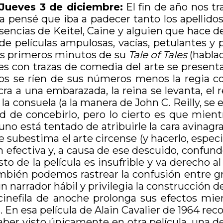
Jueves 3 de diciembre:
El fin de año nos tra
 pensé que iba a padecer tanto los apellidos
sencias de Keitel, Caine y alguien que hace d
 de películas ampulosas, vacías, petulantes y
is primeros minutos de su
Tale of Tales
(hablad
es con trazas de comedia del arte se presenta
dos se ríen de sus números menos la regia co
ra a una embarazada, la reina se levanta, el r
 la consuela (a la manera de John C. Reilly, se
d de concebirlo, pero lo cierto es que mient
 está tentado de atribuirle la cara avinagrada
 subestima el arte circense (y hacerlo, especi
fectiva y, a causa de ese descuido, confunde
o de la película es insufrible y va derecho al 
mbién podemos rastrear la confusión entre gr
 narrador hábil y privilegia la construcción 
cinefila de anoche prolonga sus efectos mien
. En esa película de Alain Cavalier de 1964 re
ber visto únicamente en otra película, una d