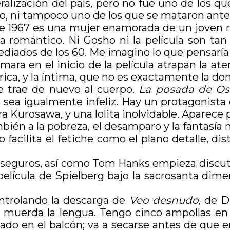
ralización del país, pero no fue uno de los que
, ni tampoco uno de los que se mataron ante 
de 1967 es una mujer enamorada de un joven mi
a romántico. Ni Gosho ni la película son ta
diados de los 60. Me imagino lo que pensaría
ara en el inicio de la película atrapan la aten
tórica, y la íntima, que no es exactamente la d
e trae de nuevo al cuerpo.
La posada de Os
 sea igualmente infeliz. Hay un protagonista
a Kurosawa, y una lolita inolvidable. Aparece p
mbién a la pobreza, el desamparo y la fantasí
no facilita el fetiche como el plano detalle, d
e seguros, así como Tom Hanks empieza discut
película de Spielberg bajo la sacrosanta dime
ntrolando la descarga de
Veo desnudo
, de D
 muerda la lengua. Tengo cinco ampollas en 
gado en el balcón; va a secarse antes de que 