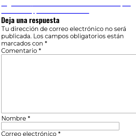
de
Entrada
Siguiente
Puan: La identidad comienza por
siguiente:
el nombre, por Marina Gerosa
entradas
Deja una respuesta
Tu dirección de correo electrónico no será
publicada.
Los campos obligatorios están
marcados con
*
Comentario
*
Nombre
*
Correo electrónico
*