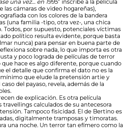
ase una vez… en 1995
” inscribe a la película
 de las cámaras de video hogareñas),
ipografiada con los colores de la bandera
(una familia -tipo, otra vez-, una chica
. Todos, por supuesto, potenciales víctimas
tado político resulta evidente, porque basta
filmar nunca) para pensar en buena parte de
flexiona sobre nada, lo que importa es otra
sta y poco lograda de películas de terror
 que hace es algo diferente, porque cuando
e el detalle que confirma el dato no es la
o mínimo que elude la pretensión artie y
 caso del payaso, revela, además de la
bles.
cen de explicación. Es otra película
os travellings calculados de su antecesora
 tensión. Tampoco fisicidad. El de Bertino es
avadas, digitalmente tramposas y timoratas.
ura una noche. Un terror tan efímero como la