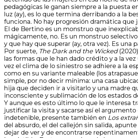
pedagógicas le ganan siempre a la puesta en
luz (ay), es lo que termina derribando a la be
funciona. No hay progresión dramática que jus
El de Bertino es un monstruo que inexplicab
mágicamente, no. Es un monstruo selectivo, 
y que hay que superar (ay, otra vez). Es una 
Por suerte,
The Dark and the Wicked
(2020)
las formas que le han dado crédito y a la ve
vez el clima de lo siniestro se adhiere a la e
como en su variante maleable (los atrapasueño
simple, por no decir mínima: una casa ubicad
hija que deciden ir a visitarlo y una madre 
inconsciente y sublimación de los estados 
Y aunque es esto último lo que le interesa t
justificar la visita y sacarse así el argumento
indetenible, presente también en
Los extra
del absurdo, el del callejón sin salida, apun
dejar de ver y de encontrarse repentinament