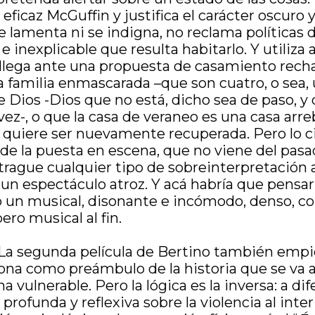
ficaz McGuffin y justifica el carácter oscuro y
 lamenta ni se indigna, no reclama políticas 
il e inexplicable que resulta habitarlo. Y utiliz
lega ante una propuesta de casamiento rechaza
familia enmascarada –que son cuatro, o sea, u
nte Dios -Dios que no está, dicho sea de paso,
ez-, o que la casa de veraneo es una casa arr
quiere ser nuevamente recuperada. Pero lo ci
d de la puesta en escena, que no viene del pas
 trague cualquier tipo de sobreinterpretación a
n espectáculo atroz. Y acá habría que pensar
un musical, disonante e incómodo, denso, co
ero musical al fin.
 La segunda película de Bertino también empie
ona como preámbulo de la historia que se va a 
a vulnerable. Pero la lógica es la inversa: a di
rofunda y reflexiva sobre la violencia al inte