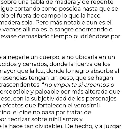
a sobre una tabla de madera y de repente
 sigue cortando como poseída hasta que se
olo el fuera de campo lo que la hace
madera sola. Pero más notable aun es el
 vemos allí no es la sangre chorreando o
r llevase demasiado tiempo pudriéndose por
te a negarle un cuerpo, a no ubicarla en un
cidos y cerrados, donde la fuerza de los
ayor que la luz, donde lo negro absorbe al
s presencias tengan un peso, que se hagan
trascendentes, “
no importa si creemos o
perceptible y palpable por más alterada que
eso, con la subjetividad de los personajes
efectos que fortalecen el verosímil
ino, el cine no pasa por tratar de
r teorizar sobre nihilismos y
e la hace tan olvidable). De hecho, y a juzgar