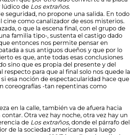
 lúdico de
Los extraños.
de seguridad, no propone una salida. En todo
a al cine como canalizador de esos misterios.
da, o que la escena final, con el grupo de
na familia tipo-, sustenta el castigo dado
 y que entonces nos permite pensar en
ebatada a sus antiguos dueños y que por lo
erto es que, ante todas esas conclusiones
ado sino que es propia del presente y del
l respecto para que al final solo nos quede la
 si esa noción de espectacularidad hace que
n coreografías -tan repentinas como
za en la calle, también va de afuera hacia
contar. Otra vez hay noche, otra vez hay un
ferencia de
Los extraños
, donde el párrafo del
rior de la sociedad americana para luego