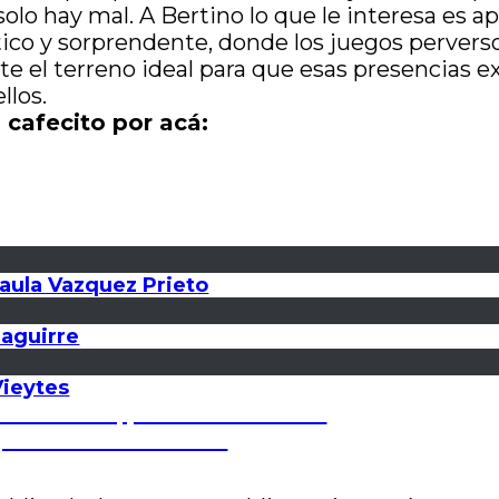
; solo hay mal. A Bertino lo que le interesa es 
stico y sorprendente, donde los juegos perverso
e el terreno ideal para que esas presencias e
llos.
 cafecito por acá:
Paula Vazquez Prieto
zaguirre
Vieytes
 del mundo, por Carla Leonardi
 por Gerardo Martínez