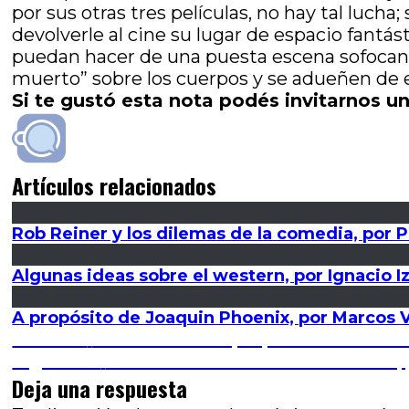
por sus otras tres películas, no hay tal lucha
devolverle al cine su lugar de espacio fantá
puedan hacer de una puesta escena sofocant
muerto” sobre los cuerpos y se adueñen de e
Si te gustó esta nota podés invitarnos un
Artículos relacionados
Rob Reiner y los dilemas de la comedia, por 
Algunas ideas sobre el western, por Ignacio I
A propósito de Joaquin Phoenix, por Marcos 
Navegación
Entrada
Anterior
El camino de la propia voz: La cima
anterior:
Entrada
Siguiente
Estamos en el aire: WandaVision,
de
siguiente:
Deja una respuesta