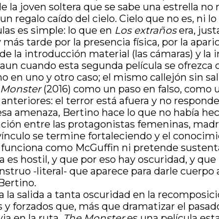
e la joven soltera que se sabe una estrella no
n regalo caído del cielo. Cielo que no es, ni lo
ulas es simple: lo que en
Los extraños
era, jus
ás tarde por la presencia física, por la aparic
l de la introducción material (las cámaras) y l
 aun cuando esta segunda película se ofrezca c
 en uno y otro caso; el mismo callejón sin sal
 Monster
(2016) como un paso en falso, como u
 anteriores: el terror está afuera y no respon
 esa amenaza, Bertino hace lo que no había he
ión entre las protagonistas femeninas, madre e
l vínculo se termine fortaleciendo y el conoc
o funciona como McGuffin ni pretende sustentar
a es hostil, y que por eso hay oscuridad, y qu
truo -literal- que aparece para darle cuerpo a
Bertino.
la salida a tanta oscuridad en la recomposición 
s y forzados que, más que dramatizar el pasad
ia en la ruta.
The Monster
es una película est