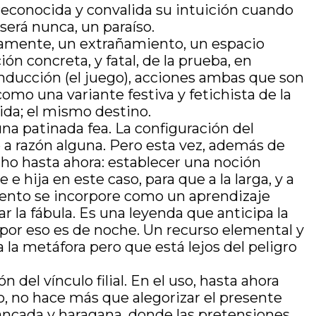
 reconocida y convalida su intuición cuando
 será nunca, un paraíso.
tamente, un extrañamiento, un espacio
ión concreta, y fatal, de la prueba, en
a inducción (el juego), acciones ambas que son
omo una variante festiva y fetichista de la
ida; el mismo destino.
na patinada fea. La configuración del
de a razón alguna. Pero esta vez, además de
cho hasta ahora: establecer una noción
 hija en este caso, para que a la larga, y a
imiento se incorpore como un aprendizaje
 la fábula. Es una leyenda que anticipa la
e por eso es de noche. Un recurso elemental y
 la metáfora pero que está lejos del peligro
del vínculo filial. En el uso, hasta ahora
o, no hace más que alegorizar el presente
ancada y haragana, donde las pretensiones