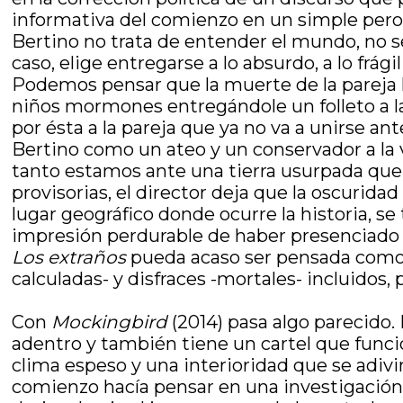
informativa del comienzo en un simple pero e
Bertino no trata de entender el mundo, no se
caso, elige entregarse a lo absurdo, a lo frág
Podemos pensar que la muerte de la pareja l
niños mormones entregándole un folleto a la 
por ésta a la pareja que ya no va a unirse a
Bertino como un ateo y un conservador a la v
tanto estamos ante una tierra usurpada que 
provisorias, el director deja que la oscurida
lugar geográfico donde ocurre la historia, se
impresión perdurable de haber presenciado u
Los extraños
pueda acaso ser pensada como 
calculadas- y disfraces -mortales- incluidos, p
Con
Mockingbird
(2014) pasa algo parecido.
adentro y también tiene un cartel que funci
clima espeso y una interioridad que se adivin
comienzo hacía pensar en una investigación p