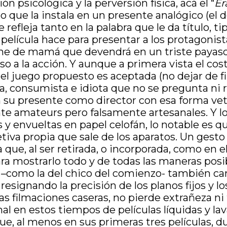
n psicológica y la perversión física, acá el “
Ér
empo que la instala en un presente analógico (el
refleja tanto en la palabra que le da título, t
lícula hace para presentar a los protagonistas 
ene de mamá que devendrá en un triste payaso
so a la acción. Y aunque a primera vista el cos
del juego propuesto es aceptada (no dejar de 
consumista e idiota que no se pregunta ni re
 su presente como director con esa forma vetu
 amateurs pero falsamente artesanales. Y lo
 y envueltas en papel celofán, lo notable es qu
jetiva propia que sale de los aparatos. Un gest
e, al ser retirada, o incorporada, como en el
ra mostrarlo todo y de todas las maneras posi
 –como la del chico del comienzo- también care
resignando la precisión de los planos fijos y l
as filmaciones caseras, no pierde extrañeza ni
al en estos tiempos de películas líquidas y l
ue, al menos en sus primeras tres películas, d