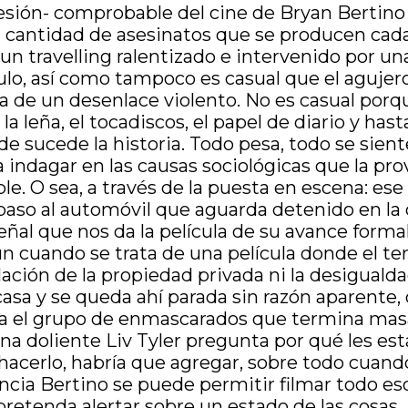
esión- comprobable del cine de Bryan Bertino 
 cantidad de asesinatos que se producen cada
un travelling ralentizado e intervenido por u
lo, así como tampoco es casual que el agujero
a de un desenlace violento. No es casual por
s, la leña, el tocadiscos, el papel de diario y h
de sucede la historia. Todo pesa, todo se sien
a indagar en las causas sociológicas que la pro
ible. O sea, a través de la puesta en escena: 
paso al automóvil que aguarda detenido en la ca
señal que nos da la película de su avance formal
un cuando se trata de una película donde el ter
ación de la propiedad privada ni la desigualdad
asa y se queda ahí parada sin razón aparente, 
ra el grupo de enmascarados que termina masac
a doliente Liv Tyler pregunta por qué les est
 hacerlo, habría que agregar, sobre todo cua
sencia Bertino se puede permitir filmar todo e
pretenda alertar sobre un estado de las cosas.