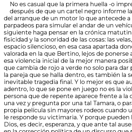
No es casual que la primera huella -o impr
después de que un cartel negro informe la
del arranque de un motor lo que antecede a 
parpadeos para simular el andar de un vehícu
siguiente haga pensar en la crónica matutin
fisicidad y la sonoridad de las cosas: las vela
espacio silencioso, en esa casa apartada don
valorada en la que Bertino, lejos de ponerse 
esa violencia inicial de la mejor manera pos
que cambia de rojo a verde no solo para dar 
la pareja que se halla dentro, es también la 
inevitable tragedia final. Y lo mejor es que a
adentro, lo que se pone en juego no es la viol
persona que de repente aparece frente a la c
una vez y pregunta por una tal Tamara, o pa
propia película sin mayores rodeos cuando un
le responde su victimaria. Y porque pueden
Dios, es decir, esperanza, y que ante tal au
en la corrección política de un discurso que 