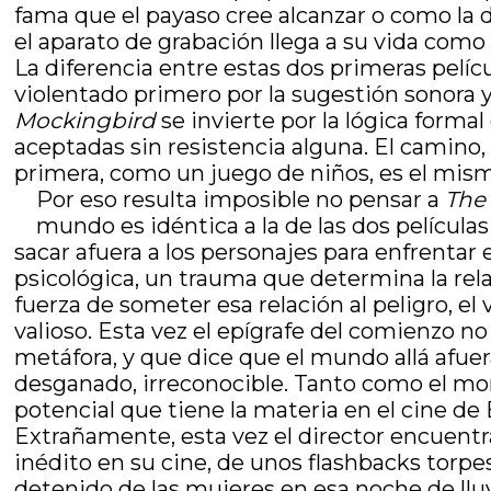
fama que el payaso cree alcanzar o como la d
el aparato de grabación llega a su vida como u
La diferencia entre estas dos primeras pelíc
violentado primero por la sugestión sonora y m
Mockingbird
se invierte por la lógica forma
aceptadas sin resistencia alguna. El camino,
primera, como un juego de niños, es el mismo
Por eso resulta imposible no pensar a
The
mundo es idéntica a la de las dos películas
sacar afuera a los personajes para enfrentar
psicológica, un trauma que determina la relac
fuerza de someter esa relación al peligro, e
valioso. Esta vez el epígrafe del comienzo n
metáfora, y que dice que el mundo allá afuer
desganado, irreconocible. Tanto como el mons
potencial que tiene la materia en el cine de 
Extrañamente, esta vez el director encuentra 
inédito en su cine, de unos flashbacks torpe
detenido de las mujeres en esa noche de lluv