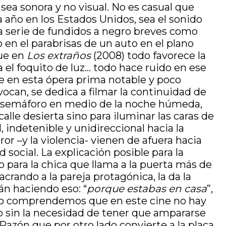
sea sonora y no visual. No es casual que
 año en los Estados Unidos, sea el sonido
na serie de fundidos a negro breves como
 en el parabrisas de un auto en el plano
que en
Los extraños
(2008) todo favorece la
asta el foquito de luz… todo hace ruido en ese
te en esta ópera prima notable y poco
vocan, se dedica a filmar la continuidad de
ese semáforo en medio de la noche húmeda,
lle desierta sino para iluminar las caras de
, indetenible y unidireccional hacia la
ror –y la violencia- vienen de afuera hacia
 social. La explicación posible para la
o para la chica que llama a la puerta más de
rando a la pareja protagónica, la da la
án haciendo eso: “
porque estabas en casa
”,
ndo comprendemos que en este cine no hay
so sin la necesidad de tener que ampararse
 Razón que por otro lado convierte a la placa