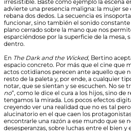
irresistible. Baste como ejemplo la escena 
advierte una presencia maligna: la mujer se
rebana dos dedos. La secuencia es insoportab
funcionar, sino también el sonido constante
plano cerrado sobre la mano que nos permite 
esparciéndose por la superficie de la mesa,
dentro.
En
The Dark and the Wicked
, Bertino acept
espacio concreto. Por más que el cine que me
actos cotidianos perecen ante aquello que n
resto de la paleta y, por ende, a cualquier 
notar, que se sientan y se escuchen. No se t
no
”, como le dice el cura a los hijos, sino
tengamos la mirada. Los pocos efectos digi
creyendo ver una realidad que no es tal per
alucinatorio en el que caen los protagonistas,
encontrarle una razón a ese mundo que se no
desesperanzas, sobre luchas entre el bien y 