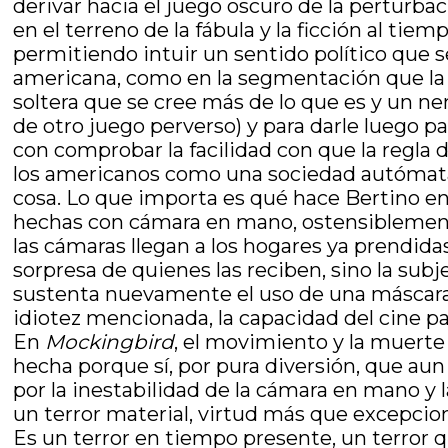
derivar hacia el juego oscuro de la perturbació
en el terreno de la fábula y la ficción al ti
permitiendo intuir un sentido político que se 
americana, como en la segmentación que la pe
soltera que se cree más de lo que es y un n
de otro juego perverso) y para darle luego pa
con comprobar la facilidad con que la regla 
los americanos como una sociedad autómata, 
cosa. Lo que importa es qué hace Bertino en
hechas con cámara en mano, ostensiblemente
las cámaras llegan a los hogares ya prendidas
sorpresa de quienes las reciben, sino la sub
sustenta nuevamente el uso de una máscara qu
idiotez mencionada, la capacidad del cine pa
En
Mockingbird
, el movimiento y la muerte
hecha porque sí, por pura diversión, que aun 
por la inestabilidad de la cámara en mano y l
un terror material, virtud más que excepcion
Es un terror en tiempo presente, un terror q