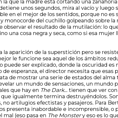
en la que la madre está cortando una zanahori
 detiene unos segundos, mira al vacío y luego
le en el mejor de los sentidos, porque no es s
 y monocorde del cuchillo golpeando sobre la 
observar el resultado de la mutilación: lo que
 sino una cosa negra y seca, como si esa muje
a la aparición de la superstición pero se resis
jor le funcione sea aquel de los ámbitos redu
o puede ser explicado, donde la oscuridad es m
tipo de esperanza, el director necesita que esa
rata de mostrar una serie de estados del alma 
 de revelar un mundo de sensaciones, un mundo 
tales que hay en
The Dark
… tienen que ver con 
o que igualmente termina destruyéndolos. Son 
 no artilugios efectistas y pasajeros. Para Bert
s presenta inabordable e incomprensible, o po
el mal (eso pasa en
The Monster
y eso es lo qu