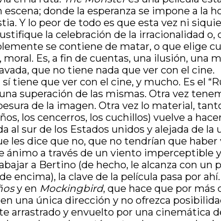
 escena; donde la esperanza se impone a la hos
stia. Y lo peor de todo es que esta vez ni siquie
tifique la celebración de la irracionalidad o, 
lemente se contiene de matar, o que elige cuán
moral. Es, a fin de cuentas, una ilusión, una
pavada, que no tiene nada que ver con el cine.
 sí tiene que ver con el cine, y mucho. Es el “
z una superación de las mismas. Otra vez tene
spesura de la imagen. Otra vez lo material, tan
s, los cencerros, los cuchillos) vuelve a hacer 
a al sur de los Estados unidos y alejada de la 
que les dice que no, que no tendrían que haber 
de ánimo a través de un viento imperceptible
rabajar a Bertino (de hecho, le alcanza con un
 de encima), la clave de la película pasa por ahí
ños
y en
Mockingbird
, que hace que por más 
te en una única dirección y no ofrezca posibili
e arrastrado y envuelto por una cinemática d