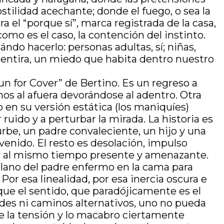
tilidad acechante; donde el fuego, o sea la
ra el “porque sí”, marca registrada de la casa,
como es el caso, la contención del instinto.
do hacerlo: personas adultas, sí; niñas,
 mentira, un miedo que habita dentro nuestro
Run for Cover” de Bertino. Es un regreso a
mos al afuera devorándose al adentro. Otra
to en su versión estática (los maniquíes)
ruido y a perturbar la mirada. La historia es
urbe, un padre convaleciente, un hijo y una
venido. El resto es desolación, impulso
 y al mismo tiempo presente y amenazante.
 plano del padre enfermo en la cama para
. Por esa linealidad, por esa inercia oscura e
que el sentido, que paradójicamente es el
dades ni caminos alternativos, uno no pueda
e la tensión y lo macabro ciertamente