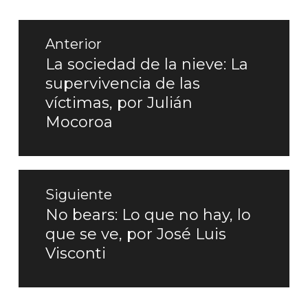
Navegación
de
Anterior
entradas
La sociedad de la nieve: La
Entrada
supervivencia de las
anterior:
víctimas, por Julián
Mocoroa
Siguiente
No bears: Lo que no hay, lo
Entrada
que se ve, por José Luis
siguiente:
Visconti