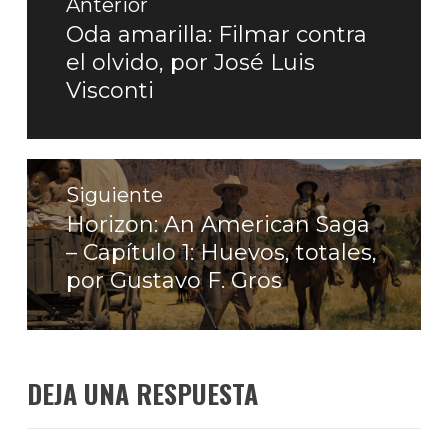
de
Anterior
entradas
Oda amarilla: Filmar contra
Entrada
el olvido, por José Luis
anterior:
Visconti
Siguiente
Horizon: An American Saga
Entrada
– Capítulo 1: Huevos, totales,
siguiente:
por Gustavo F. Gros
DEJA UNA RESPUESTA