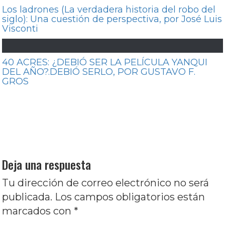
Los ladrones (La verdadera historia del robo del
siglo): Una cuestión de perspectiva, por José Luis
Visconti
40 ACRES: ¿DEBIÓ SER LA PELÍCULA YANQUI
DEL AÑO?.DEBIÓ SERLO, POR GUSTAVO F.
GROS
Navegación
Entrada
Anterior
La práctica: Cuando pasan los
de
anterior:
temblores, por José Luis Visconti
entradas
Entrada
Siguiente
(El indio…): El arte como tensión,
siguiente:
por José Luis Visconti
Deja una respuesta
Tu dirección de correo electrónico no será
publicada.
Los campos obligatorios están
marcados con
*