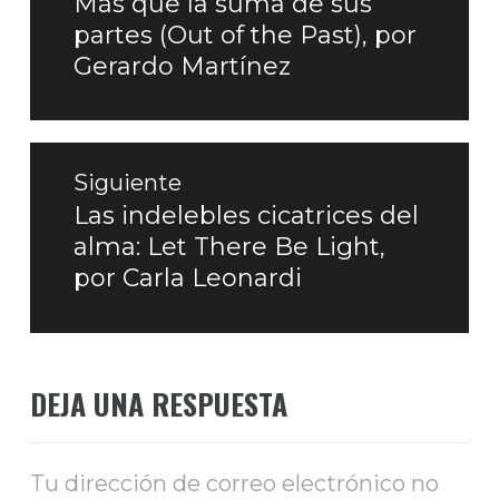
Más que la suma de sus
anterior:
partes (Out of the Past), por
Gerardo Martínez
Siguiente
Las indelebles cicatrices del
Entrada
alma: Let There Be Light,
siguiente:
por Carla Leonardi
DEJA UNA RESPUESTA
Tu dirección de correo electrónico no