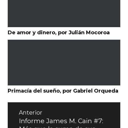
De amor y dinero, por Julián Mocoroa
Primacía del sueño, por Gabriel Orqueda
Navegación
de
Anterior
entradas
Informe James M. Cain #7:
Entrada