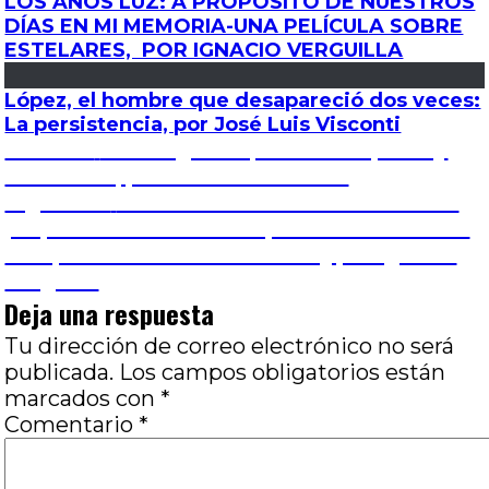
LOS AÑOS LUZ: A PROPÓSITO DE NUESTROS
DÍAS EN MI MEMORIA-UNA PELÍCULA SOBRE
ESTELARES, POR IGNACIO VERGUILLA
López, el hombre que desapareció dos veces:
La persistencia, por José Luis Visconti
Navegación
Entrada
Anterior
Más negocio que cine: Rápidos y
anterior:
Furiosos X, por Juan Pablo Susel
de
Entrada
Siguiente
Crónica de unos días de fiesta: A
siguiente:
propósito del EPA CINE (6º Festival de Cine
entradas
Independiente de El Palomar), por Ignacio
Verguilla
Deja una respuesta
Tu dirección de correo electrónico no será
publicada.
Los campos obligatorios están
marcados con
*
Comentario
*