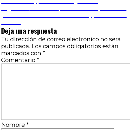
anterior:
To Belive In, por Romina Quevedo
de
Entrada
Siguiente
Duna: Un puñado de impresiones
siguiente:
para un desierto de emociones, por Gustavo
entradas
F. Gros
Deja una respuesta
Tu dirección de correo electrónico no será
publicada.
Los campos obligatorios están
marcados con
*
Comentario
*
Nombre
*