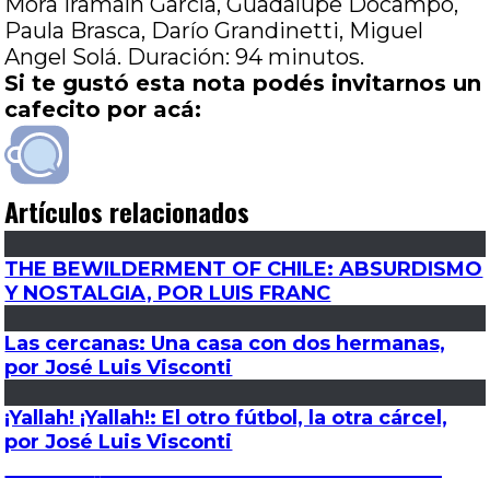
Mora Iramaín García, Guadalupe Docampo,
Paula Brasca, Darío Grandinetti, Miguel
Angel Solá. Duración: 94 minutos.
Si te gustó esta nota podés invitarnos un
cafecito por acá:
Artículos relacionados
THE BEWILDERMENT OF CHILE: ABSURDISMO
Y NOSTALGIA, POR LUIS FRANC
Las cercanas: Una casa con dos hermanas,
por José Luis Visconti
¡Yallah! ¡Yallah!: El otro fútbol, la otra cárcel,
por José Luis Visconti
Navegación
Entrada
Anterior
Misa de medianoche: Something