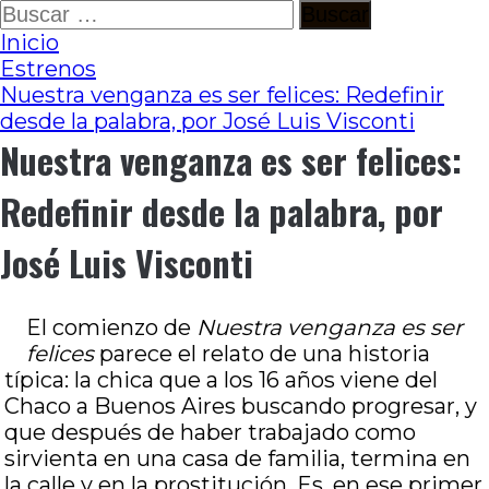
Ir
Buscar:
al
Inicio
contenido
Estrenos
Nuestra venganza es ser felices: Redefinir
desde la palabra, por José Luis Visconti
Nuestra venganza es ser felices:
Redefinir desde la palabra, por
José Luis Visconti
El comienzo de
Nuestra venganza es ser
felices
parece el relato de una historia
típica: la chica que a los 16 años viene del
Chaco a Buenos Aires buscando progresar, y
que después de haber trabajado como
sirvienta en una casa de familia, termina en
la calle y en la prostitución. Es, en ese primer