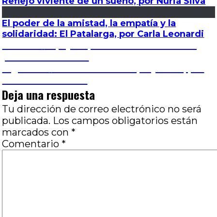
Reflejo viviente de un sueño, por Nuria Silva
El poder de la amistad, la empatía y la
solidaridad: El Patalarga, por Carla Leonardi
Navegación
Entrada
Anterior
El pájaro pintado: Bella crueldad,
anterior:
por Marina Gerosa
de
Entrada
Siguiente
WHAM!: Mirar sin prejuicios, por
siguiente:
José Luis Visconti
entradas
Deja una respuesta
Tu dirección de correo electrónico no será
publicada.
Los campos obligatorios están
marcados con
*
Comentario
*