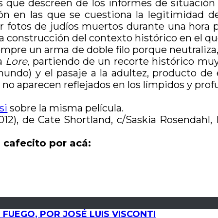
s que descreen de los informes de situación 
ón en las que se cuestiona la legitimidad d
r fotos de judíos muertos durante una hora 
 construcción del contexto histórico en el que 
 siempre un arma de doble filo porque neutraliz
ja
Lore
, partiendo de un recorte histórico muy
undo) y el pasaje a la adultez, producto de
le, no aparecen reflejados en los límpidos y p
si
sobre la misma película.
012), de Cate Shortland, c/Saskia Rosendahl,
 cafecito por acá:
FUEGO, POR JOSÉ LUIS VISCONTI