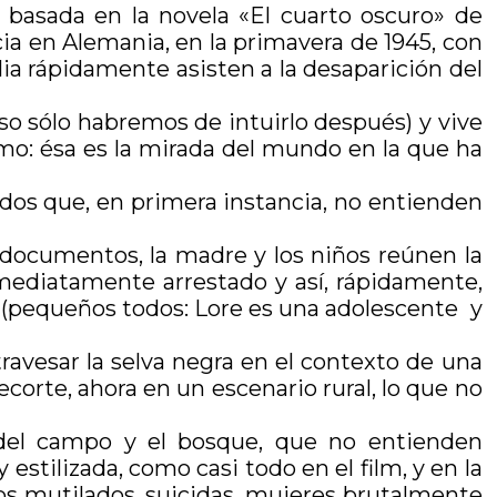
á basada en la novela «El cuarto oscuro» de
nicia en Alemania, en la primavera de 1945, con
ilia rápidamente asisten a la desaparición del
 eso sólo habremos de intuirlo después) y vive
: ésa es la mirada del mundo en la que ha
otados que, en primera instancia, no entienden
 documentos, la madre y los niños reúnen la
nmediatamente arrestado y así, rápidamente,
s (pequeños todos: Lore es una adolescente y
ravesar la selva negra en el contexto de una
corte, ahora en un escenario rural, lo que no
 del campo y el bosque, que no entienden
stilizada, como casi todo en el film, y en la
s mutilados, suicidas, mujeres brutalmente