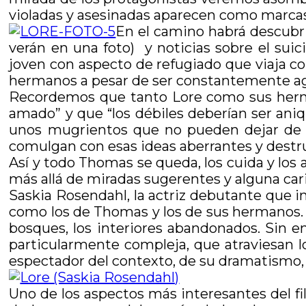
violadas y asesinadas aparecen como marcas 
En el camino habrá descubrim
verán en una foto) y noticias sobre el sui
joven con aspecto de refugiado que viaja con
hermanos a pesar de ser constantemente agra
Recordemos que tanto Lore como sus herma
amado” y que “los débiles deberían ser aniq
unos mugrientos que no pueden dejar de m
comulgan con esas ideas aberrantes y destru
Así y todo Thomas se queda, los cuida y los
más allá de miradas sugerentes y alguna caric
Saskia Rosendahl, la actriz debutante que int
como los de Thomas y los de sus hermanos.
bosques, los interiores abandonados. Sin em
particularmente compleja, que atraviesan l
espectador del contexto, de su dramatismo, 
Uno de los aspectos más interesantes del fi