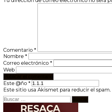
Tu dirección de correo electrónico no será p
Comentario
*
Nombre
*
Correo electrónico
*
Web
Este @ño
*
Este sitio usa Akismet para reducir el spam
Buscar: