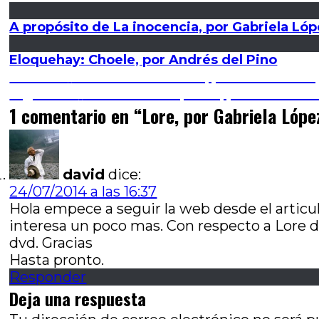
A propósito de La inocencia, por Gabriela Lóp
Eloquehay: Choele, por Andrés del Pino
Navegación
Entrada
Anterior
Primacía del sueño, por Gabriel Or
anterior:
Entrada
Siguiente
Deutches Requiem, por Esteban V
de
siguiente:
1 comentario en “
Lore, por Gabriela Lópe
entradas
david
dice:
24/07/2014 a las 16:37
Hola empece a seguir la web desde el articu
interesa un poco mas. Con respecto a Lore d
dvd. Gracias
Hasta pronto.
Responder
Deja una respuesta