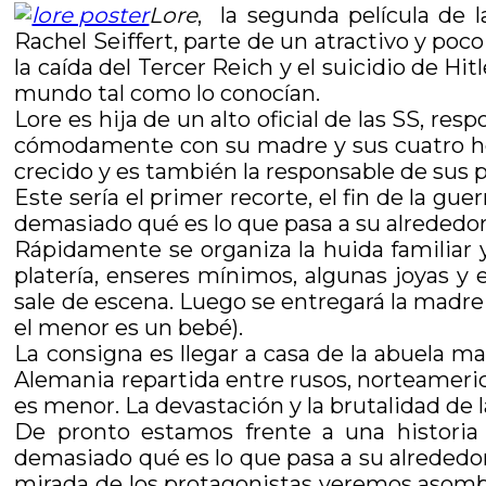
Lore
, la segunda película de l
Rachel Seiffert, parte de un atractivo y poco 
la caída del Tercer Reich y el suicidio de Hi
mundo tal como lo conocían.
Lore es hija de un alto oficial de las SS, re
cómodamente con su madre y sus cuatro he
crecido y es también la responsable de sus pr
Este sería el primer recorte, el fin de la gu
demasiado qué es lo que pasa a su alrededor
Rápidamente se organiza la huida familiar 
platería, enseres mínimos, algunas joyas y
sale de escena. Luego se entregará la madre
el menor es un bebé).
La consigna es llegar a casa de la abuela m
Alemania repartida entre rusos, norteamerica
es menor. La devastación y la brutalidad de 
De pronto estamos frente a una historia
demasiado qué es lo que pasa a su alrededor.
mirada de los protagonistas veremos asomb