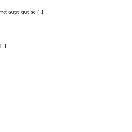
mo; auge que se […]
[…]