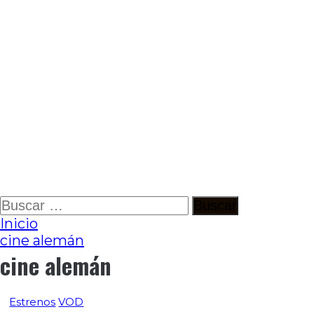
Ir
Buscar:
al
Inicio
contenido
cine alemán
cine alemán
Estrenos
VOD