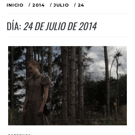
Ir
INICIO
2014
JULIO
24
al
DÍA:
24 DE JULIO DE 2014
contenido