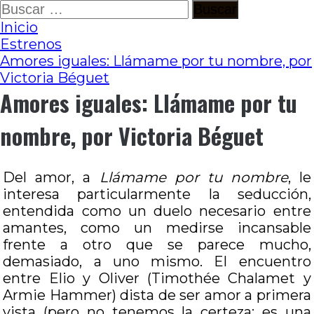
Ir
Buscar:
al
Inicio
contenido
Estrenos
Amores iguales: Llámame por tu nombre, por
Victoria Béguet
Amores iguales: Llámame por tu
nombre, por Victoria Béguet
Del amor, a
Llámame por tu nombre
, le
interesa particularmente la seducción,
entendida como un duelo necesario entre
amantes, como un medirse incansable
frente a otro que se parece mucho,
demasiado, a uno mismo. El encuentro
entre Elio y Oliver (Timothée Chalamet y
Armie Hammer) dista de ser amor a primera
vista (pero no tenemos la certeza: es una