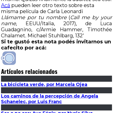
Acá
pueden leer otro texto sobre esta
misma película de Carla Leonardi
Llámame por tu nombre
(
Call me by your
name
, EEUU/Italia, 2017), de Luca
Guadagnino, c/Armie Hammer, Timothée
Chalamet. Michael Stuhlbarg, 132′
Si te gustó esta nota podés invitarnos un
cafecito por acá:
Artículos relacionados
La bicicleta verde, por Marcela Ojea
Los caminos de la percepción de Angela
Schanelec, por Luis Franc