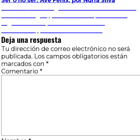
Ser o no ser: Ave Fénix, por Nuria Silva
Navegación
Entrada
Anterior
La iconografía de las obsesiones: La
anterior:
forma del agua, por Paula Vazquez Prieto
de
Entrada
Siguiente
Simplemente futbol: El
siguiente:
cavernícola, por Juan Pablo Susel
entradas
Deja una respuesta
Tu dirección de correo electrónico no será
publicada.
Los campos obligatorios están
marcados con
*
Comentario
*