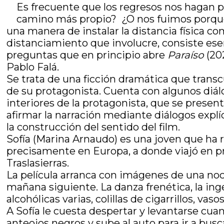
Es frecuente que los regresos nos hagan
camino más propio? ¿O nos fuimos porque
una manera de instalar la distancia física c
distanciamiento que involucre, consiste ese
preguntas que en principio abre
Paraíso
(20
Pablo Falá.
Se trata de una ficción dramática que transc
de su protagonista. Cuenta con algunos diál
interiores de la protagonista, que se present
afirmar la narración mediante diálogos explí
la construcción del sentido del film.
Sofía (Marina Arnaudo) es una joven que ha 
precisamente en Europa, a donde viajó en pr
Traslasierras.
La película arranca con imágenes de una noch
mañana siguiente. La danza frenética, la ing
alcohólicas varias, colillas de cigarrillos, v
A Sofía le cuesta despertar y levantarse cua
anteojos negros y sube al auto para ir a busc