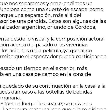
orque nos separamos y emprendimos un
 funciona como una suerte de escape, como
orque una separación, más allá del
scribe una pérdida. Estas son algunas de las
ealizador argentino, oriundo de Córdoba,
nte desde lo visual y la composición actoral
ón acerca del pasado o las vivencias
os aciertos de la película, ya que al no
permite que el espectador pueda participar en
pasado un tiempo en el exterior, más
ala en una casa de campo en la zona de
 quedado de su continuación en la casa, a la
uces dan paso a las botellas de bebidas
la mañana.
sfuerzo, luego de asearse, se calza sus
. La ternura maternal con que ella se dirige a