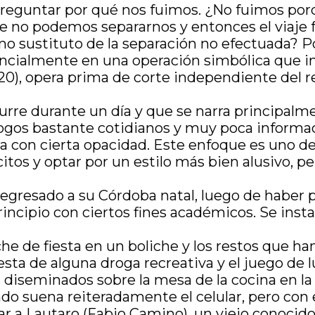
 preguntar por qué nos fuimos. ¿No fuimos p
 no podemos separarnos y entonces el viaje
omo sustituto de la separación no efectuada? P
ncialmente en una operación simbólica que in
20), opera prima de corte independiente del r
urre durante un día y que se narra principalme
ogos bastante cotidianos y muy poca informaci
a con cierta opacidad. Este enfoque es uno de l
citos y optar por un estilo más bien alusivo, 
regresado a su Córdoba natal, luego de haber 
incipio con ciertos fines académicos. Se inst
e de fiesta en un boliche y los restos que han
esta de alguna droga recreativa y el juego de l
asos diseminados sobre la mesa de la cocina en 
ndo suena reiteradamente el celular, pero con e
ar a Lautaro (Fabio Camino), un viejo conocido