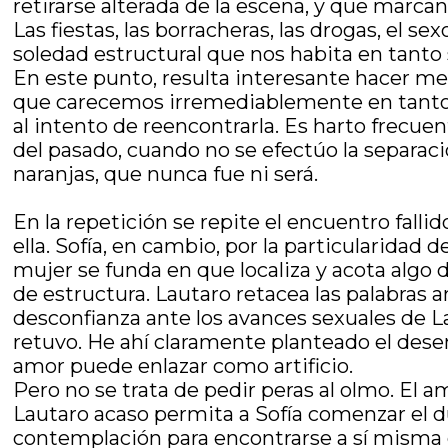
retirarse alterada de la escena, y que marca
Las fiestas, las borracheras, las drogas, el 
soledad estructural que nos habita en tanto
En este punto, resulta interesante hacer men
que carecemos irremediablemente en tanto s
al intento de reencontrarla. Es harto frecu
del pasado, cuando no se efectúo la separaci
naranjas, que nunca fue ni será.
En la repetición se repite el encuentro falli
ella. Sofía, en cambio, por la particularida
mujer se funda en que localiza y acota algo 
de estructura. Lautaro retacea las palabras a
desconfianza ante los avances sexuales de La
retuvo. He ahí claramente planteado el dese
amor puede enlazar como artificio.
Pero no se trata de pedir peras al olmo. El a
Lautaro acaso permita a Sofía comenzar el d
contemplación para encontrarse a sí misma 