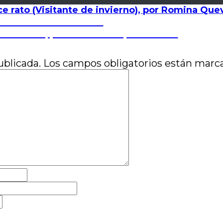
ce rato (Visitante de invierno), por Romina Qu
 por José Luis Visconti
el mantel, por Gabriela López Zubiría
ublicada.
Los campos obligatorios están mar