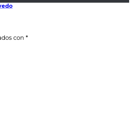
evedo
cados con
*