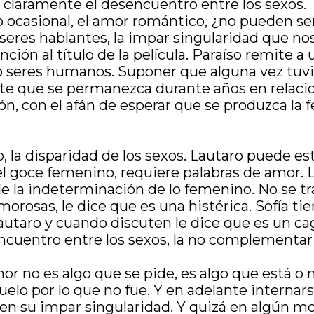
n claramente el desencuentro entre los sexos.
sexo ocasional, el amor romántico, ¿no pueden s
 seres hablantes, la impar singularidad que no
ción al título de la película. Paraíso remite 
eres humanos. Suponer que alguna vez tuvimos
ente que se permanezca durante años en relaci
ón, con el afán de esperar que se produzca la 
do, la disparidad de los sexos. Lautaro puede e
d del goce femenino, requiere palabras de amo
de la indeterminación de lo femenino. No se t
morosas, le dice que es una histérica. Sofía ti
utaro y cuando discuten le dice que es un cag
ncuentro entre los sexos, la no complementari
mor no es algo que se pide, es algo que está o
uelo por lo que no fue. Y en adelante intern
en su impar singularidad. Y quizá en algún mo