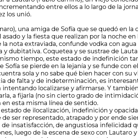
 incrementando entre ellos a lo largo de la jo
z los unió.
anaro), una amiga de Sofía que se quedó en la 
asado y la fiesta que realizan por la noche en 
e la nota extraviada, confunde vodka con agua 
ida y dubitativa. Coquetea y se sustrae de Lau
 mismo tiempo, este estado de indefinición ta
Sofía se pierde en la lejanía y se funde con e
cuentra sola y no sabe qué bien hacer con su v
 de falta y de indeterminación, es interesante
ra intentando localizarse y afirmarse. Y tambi
rla, a fijarla (no sin cierto grado de intimidac
n en esta misma línea de sentido.
stado de ilocalización, indefinición y opacida
 de ser representado, atrapado y por ende sie
de insatisfacción, de angustiosa infelicidad qu
es, luego de la escena de sexo con Lautaro y e