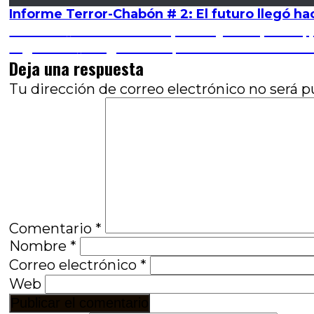
Informe Terror-Chabón # 2: El futuro llegó ha
Navegación
Entrada
Anterior
La dosis: Lo implícito y lo explícito,
anterior:
Entrada
Siguiente
Tengo miedo, torero: La traición d
de
siguiente:
Deja una respuesta
entradas
Tu dirección de correo electrónico no será p
Comentario
*
Nombre
*
Correo electrónico
*
Web