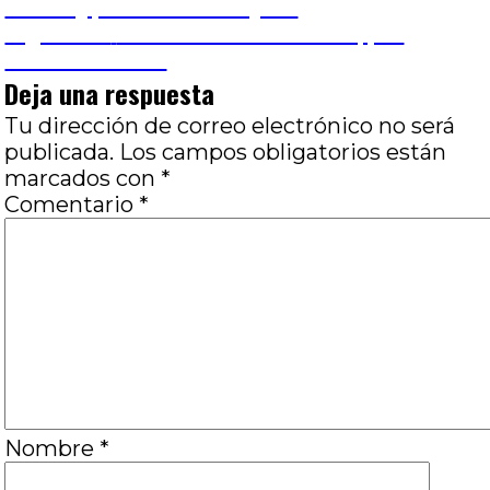
anterior:
íntima), por Marcos Vieytes
de
Entrada
Siguiente
Alrededor de Aire libre, por
siguiente:
Hernán Gómez
entradas
Deja una respuesta
Tu dirección de correo electrónico no será
publicada.
Los campos obligatorios están
marcados con
*
Comentario
*
Nombre
*