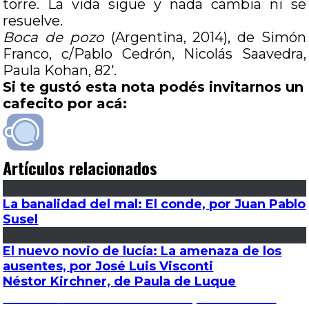
torre. La vida sigue y nada cambia ni se
resuelve.
Boca de pozo
(Argentina, 2014), de Simón
Franco, c/Pablo Cedrón, Nicolás Saavedra,
Paula Kohan, 82′.
Si te gustó esta nota podés invitarnos un
cafecito por acá:
Artículos relacionados
La banalidad del mal: El conde, por Juan Pablo
Susel
El nuevo novio de lucía: La amenaza de los
ausentes, por José Luis Visconti
Néstor Kirchner, de Paula de Luque
Navegación
Entrada
Anterior
Vitral en el establo (iluminación