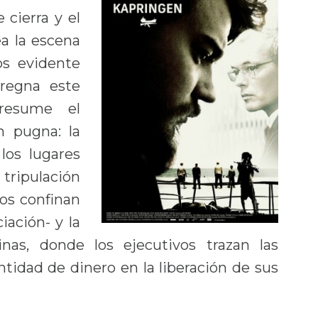
 cierra y el
ea la escena
os evidente
regna este
 resume el
n pugna: la
los lugares
 tripulación
os confinan
iación- y la
cinas, donde los ejecutivos trazan las
ntidad de dinero en la liberación de sus