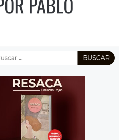
 POR PABLO
scar: