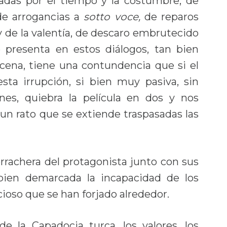
ladas por el tiempo y la costumbre, de
de arrogancias a
sotto voce,
de reparos
 y de la valentía, de descaro embrutecido
presenta en estos diálogos, tan bien
cena, tiene una contundencia que si el
ta irrupción, si bien muy pasiva, sin
ones, quiebra la película en dos y nos
 un rato que se extiende traspasadas las
borrachera del protagonista junto con sus
bien demarcada la incapacidad de los
cioso que se han forjado alrededor.
de la Capadocia turca, los valores, los