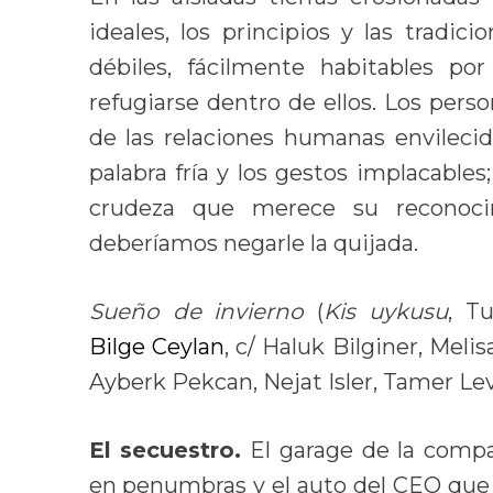
ideales, los principios y las tradi
débiles, fácilmente habitables po
refugiarse dentro de ellos. Los perso
de las relaciones humanas envilecid
palabra fría y los gestos implacables
crudeza que merece su reconoci
deberíamos negarle la quijada.
Sueño de invierno
(
Kis uykusu
, T
Bilge Ceylan
, c/ Haluk Bilginer, Mel
Ayberk Pekcan, Nejat Isler, Tamer Leve
El secuestro.
El garage de la compa
en penumbras y el auto del CEO que s