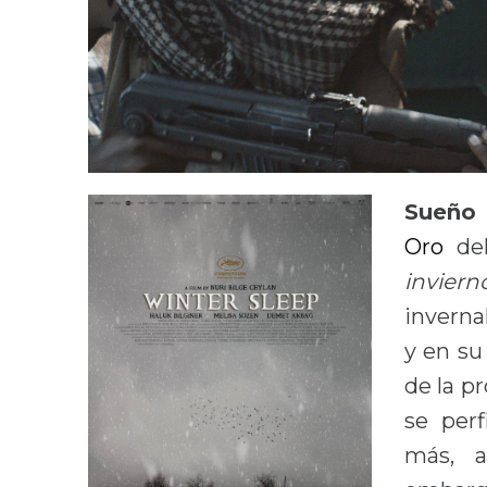
Sueño 
Oro
del
inviern
inverna
y en su
de la p
se perf
más, a