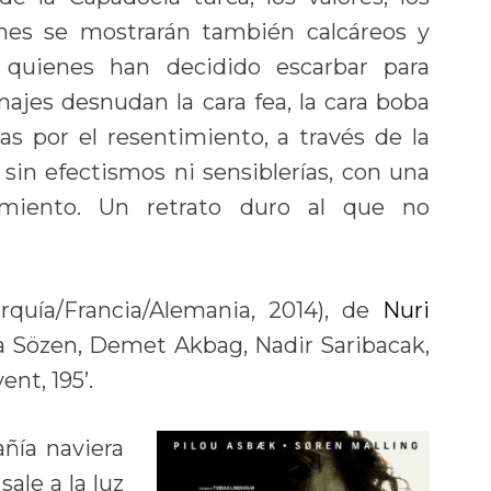
ciones se mostrarán también calcáreos y
r quienes han decidido escarbar para
najes desnudan la cara fea, la cara boba
as por el resentimiento, a través de la
; sin efectismos ni sensiblerías, con una
miento. Un retrato duro al que no
urquía/Francia/Alemania, 2014), de
Nuri
isa Sözen, Demet Akbag, Nadir Saribacak,
nt, 195’.
ñía naviera
ale a la luz