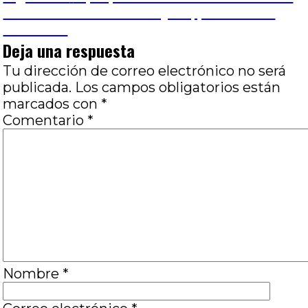
entradas
siguiente:
Entrevista a Marcos Vieytes, por Horacio
Bernades
Deja una respuesta
Tu dirección de correo electrónico no será
publicada.
Los campos obligatorios están
marcados con
*
Comentario
*
Nombre
*