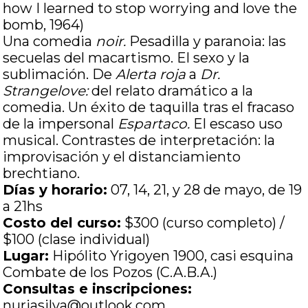
how I learned to stop worrying and love the
bomb, 1964)
Una comedia
noir.
Pesadilla y paranoia: las
secuelas del macartismo. El sexo y la
sublimación. De
Alerta roja
a
Dr.
Strangelove:
del relato dramático a la
comedia. Un éxito de taquilla tras el fracaso
de la impersonal
Espartaco.
El escaso uso
musical. Contrastes de interpretación: la
improvisación y el distanciamiento
brechtiano.
Días y horario:
07, 14, 21, y 28 de mayo, de 19
a 21hs
Costo del curso:
$300 (curso completo) /
$100 (clase individual)
Lugar:
Hipólito Yrigoyen 1900, casi esquina
Combate de los Pozos (C.A.B.A.)
Consultas e inscripciones:
nuriasilva@outlook.com