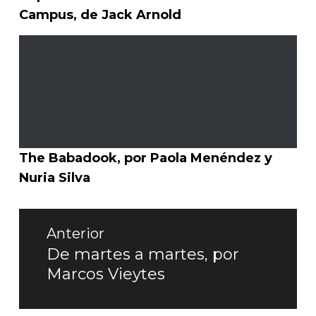
Campus, de Jack Arnold
The Babadook, por Paola Menéndez y
Nuria Silva
Navegación
Anterior
de
De martes a martes, por
Entrada
Marcos Vieytes
entradas
anterior: