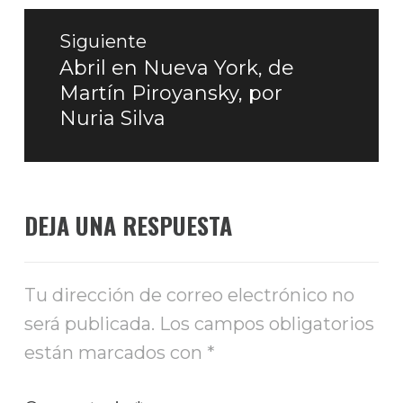
Siguiente
Abril en Nueva York, de
Entrada
Martín Piroyansky, por
siguiente:
Nuria Silva
DEJA UNA RESPUESTA
Tu dirección de correo electrónico no
será publicada.
Los campos obligatorios
están marcados con
*