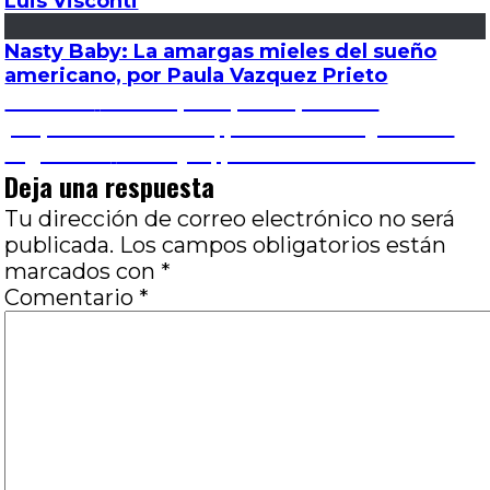
Luis Visconti
Nasty Baby: La amargas mieles del sueño
americano, por Paula Vazquez Prieto
Navegación
Entrada
Anterior
Actuar para (sobre)vivir : A
anterior:
propósito de 8 tiros, por Romina Quevedo
de
Entrada
Siguiente
Mis hijos, por Lucas Pablo Beriain
siguiente:
Deja una respuesta
entradas
Tu dirección de correo electrónico no será
publicada.
Los campos obligatorios están
marcados con
*
Comentario
*