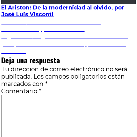
El Ariston: De la modernidad al olvido, por
José Luis Visconti
Navegación
Entrada
Anterior
Resonancias locales: Los
anterior:
convencidos, por Luis Franc
de
Entrada
Siguiente
Registro del absurdo desde una
siguiente:
perspectiva lacónica: Bill 79, por José Luis
entradas
Visconti
Deja una respuesta
Tu dirección de correo electrónico no será
publicada.
Los campos obligatorios están
marcados con
*
Comentario
*