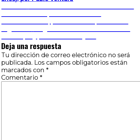
Navegación
Entrada
Anterior
Curso: El cine de Luchino Visconti:
anterior:
las claves de la puesta en escena
de
melodramática, por Paula Vázquez Prieto
Entrada
Siguiente
Fragmentos de un diario crítico
entradas
siguiente:
virtual (VII), por Marcos Vieytes
Deja una respuesta
Tu dirección de correo electrónico no será
publicada.
Los campos obligatorios están
marcados con
*
Comentario
*