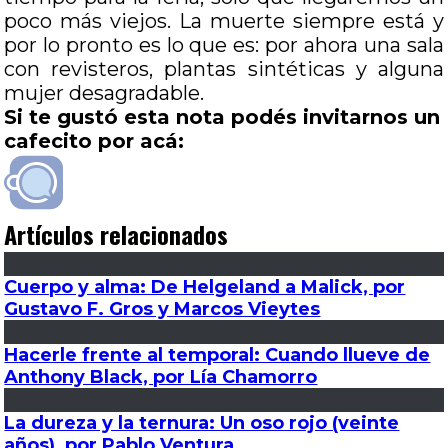
poco más viejos. La muerte siempre está y
por lo pronto es lo que es: por ahora una sala
con revisteros, plantas sintéticas y alguna
mujer desagradable.
Si te gustó esta nota podés invitarnos un
cafecito por acá:
Artículos relacionados
Cuerpo y alma: De Helgeland a Malick, por
Gustavo F. Gros y Marcos Vieytes
Hacerle frente al temporal: Cuando llueve de
Anthony Black, por Lía Chamorro
La dureza y la ternura: Un oso rojo (veinte
años), por Pablo Ventura