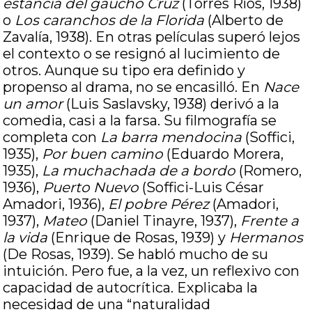
estancia del gaucho Cruz
(Torres Ríos, 1938)
o
Los caranchos de la Florida
(Alberto de
Zavalía, 1938). En otras películas superó lejos
el contexto o se resignó al lucimiento de
otros. Aunque su tipo era definido y
propenso al drama, no se encasilló. En
Nace
un amor
(Luis Saslavsky, 1938) derivó a la
comedia, casi a la farsa. Su filmografía se
completa con
La barra mendocina
(Soffici,
1935),
Por buen camino
(Eduardo Morera,
1935),
La muchachada de a bordo
(Romero,
1936),
Puerto Nuevo
(Soffici-Luis César
Amadori, 1936),
El pobre Pérez
(Amadori,
1937),
Mateo
(Daniel Tinayre, 1937),
Frente a
la vida
(Enrique de Rosas, 1939) y
Hermanos
(De Rosas, 1939). Se habló mucho de su
intuición. Pero fue, a la vez, un reflexivo con
capacidad de autocrítica. Explicaba la
necesidad de una “naturalidad