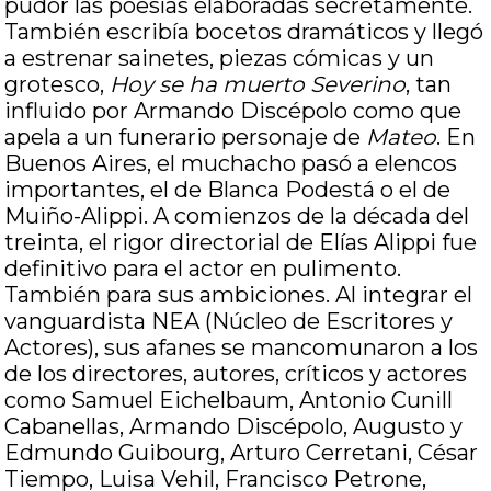
pudor las poesías elaboradas secretamente.
También escribía bocetos dramáticos y llegó
a estrenar sainetes, piezas cómicas y un
grotesco,
Hoy se ha muerto Severino
, tan
influido por Armando Discépolo como que
apela a un funerario personaje de
Mateo
. En
Buenos Aires, el muchacho pasó a elencos
importantes, el de Blanca Podestá o el de
Muiño-Alippi. A comienzos de la década del
treinta, el rigor directorial de Elías Alippi fue
definitivo para el actor en pulimento.
También para sus ambiciones. Al integrar el
vanguardista NEA (Núcleo de Escritores y
Actores), sus afanes se mancomunaron a los
de los directores, autores, críticos y actores
como Samuel Eichelbaum, Antonio Cunill
Cabanellas, Armando Discépolo, Augusto y
Edmundo Guibourg, Arturo Cerretani, César
Tiempo, Luisa Vehil, Francisco Petrone,