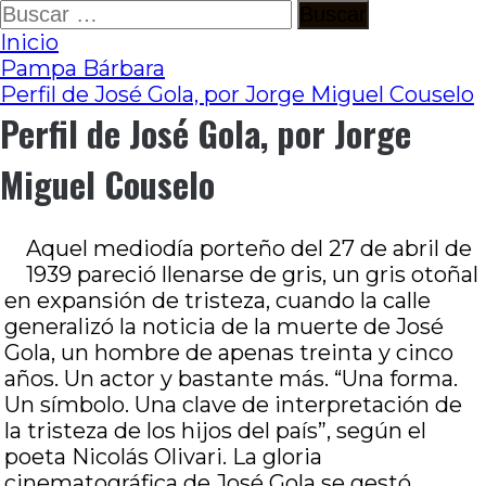
Ir
Buscar:
al
Inicio
contenido
Pampa Bárbara
Perfil de José Gola, por Jorge Miguel Couselo
Perfil de José Gola, por Jorge
Miguel Couselo
Aquel mediodía porteño del 27 de abril de
1939 pareció llenarse de gris, un gris otoñal
en expansión de tristeza, cuando la calle
generalizó la noticia de la muerte de José
Gola, un hombre de apenas treinta y cinco
años. Un actor y bastante más. “Una forma.
Un símbolo. Una clave de interpretación de
la tristeza de los hijos del país”, según el
poeta Nicolás Olivari. La gloria
cinematográfica de José Gola se gestó