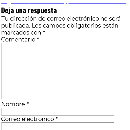
de
Entrada
Siguiente
Palo Bonito, por Juan Pablo Susel
siguiente:
Deja una respuesta
entradas
Tu dirección de correo electrónico no será
publicada.
Los campos obligatorios están
marcados con
*
Comentario
*
Nombre
*
Correo electrónico
*