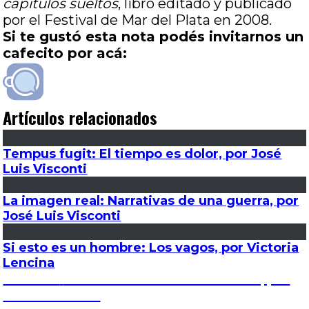
capítulos sueltos
, libro editado y publicado
por el Festival de Mar del Plata en 2008.
Si te gustó esta nota podés invitarnos un
cafecito por acá:
Artículos relacionados
Tempus fugit: El tiempo es dolor, por José
Luis Visconti
La imagen real: Narrativas de una guerra, por
José Luis Visconti
Si esto es un hombre: Los vagos, por Victoria
Lencina
Navegación
Entrada
Anterior
El teatro de la vida: La verdad, por
anterior:
Carla Leonardi