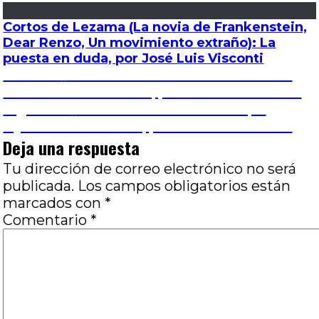
Cortos de Lezama (La novia de Frankenstein,
Dear Renzo, Un movimiento extraño): La
puesta en duda, por José Luis Visconti
Navegación
Entrada
Anterior
Imitación de la vida: Los bañeros
anterior:
más locos del mundo, por Paola Menéndez
de
Entrada
Siguiente
Los 47 ladrones: 47 ronin, la
siguiente:
leyenda del samurai, por Paola Menéndez
entradas
Deja una respuesta
Tu dirección de correo electrónico no será
publicada.
Los campos obligatorios están
marcados con
*
Comentario
*