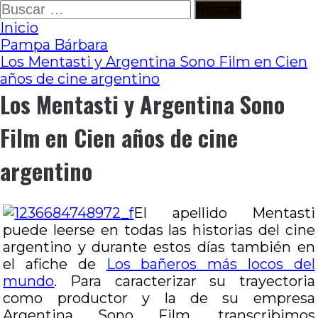
Ir
Buscar:
al
Inicio
contenido
Pampa Bárbara
Los Mentasti y Argentina Sono Film en Cien
años de cine argentino
Los Mentasti y Argentina Sono
Film en Cien años de cine
argentino
El apellido Mentasti
puede leerse en todas las historias del cine
argentino y durante estos días también en
el afiche de
Los bañeros más locos del
mundo
. Para caracterizar su trayectoria
como productor y la de su empresa
Argentina Sono Film, transcribimos