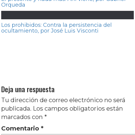
Orqueda
Los prohibidos: Contra la persistencia del
ocultamiento, por José Luis Visconti
Navegación
Entrada
Anterior
La batalla contra el silencio:
de
anterior:
Impuros, por José Luis Visconti
entradas
Entrada
Siguiente
Informe 50° aniversario #6: La
siguiente:
noche de los muertos vivos, por Victoria
Lencina
Deja una respuesta
Tu dirección de correo electrónico no será
publicada.
Los campos obligatorios están
marcados con
*
Comentario
*