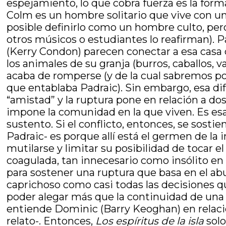
espejamiento, lo que cobra fuerza es la form
Colm es un hombre solitario que vive con un p
posible definirlo como un hombre culto, pero
otros músicos o estudiantes lo reafirman). P
(Kerry Condon) parecen conectar a esa casa c
los animales de su granja (burros, caballos,
acaba de romperse (y de la cual sabremos poc
que entablaba Padraic). Sin embargo, esa dific
“amistad” y la ruptura pone en relación a do
impone la comunidad en la que viven. Es esa 
sustento. Si el conflicto, entonces, se sost
Padraic- es porque allí está el germen de la
mutilarse y limitar su posibilidad de tocar 
coagulada, tan innecesario como insólito en 
para sostener una ruptura que basa en el ab
caprichoso como casi todas las decisiones qu
poder alegar más que la continuidad de una r
entiende Dominic (Barry Keoghan) en relación
relato-. Entonces,
Los espíritus de la isla
solo