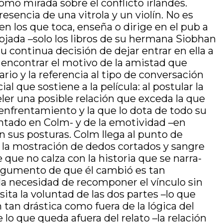
omo mirada sobre el conflicto irlandés.
esencia de una vitrola y un violín. No es
n los que toca, enseña o dirige en el pub a
pojada –solo los libros de su hermana Siobhan
u continua decisión de dejar entrar en ella a
a encontrar el motivo de la amistad que
io y la referencia al tipo de conversación
l que sostiene a la película: al postular la
eler una posible relación que exceda la que
 enfrentamiento y la que lo dota de todo su
sentado en Colm- y de la emotividad –en
n sus posturas. Colm llega al punto de
n la mostración de dedos cortados y sangre
que no calza con la historia que se narra-
 argumento de que él cambió es tan
 la necesidad de recomponer el vínculo sin
ita la voluntad de las dos partes –lo que
tan drástica como fuera de la lógica del
lo que queda afuera del relato –la relación