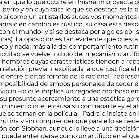
a en que lo que ocurre en Inisherin proyecta c
erro y en cuya casa lo que se destaca es la pr
 sí como un artista (los sucesivos momentos e
adraic en cambio es rústico, su casa está des
on el mundo- y si se destaca por algo es por s
 vacas). La oposición es tan evidente que cuest
o y nada, más allá del comportamiento rutinar
ultad se vuelve indicio del mecanismo artificia
s hombres cuyas características tienden a rep
relación previa inexplicada la que justifica el
iene entre ciertas formas de lo racional –repre
 imposibilidad de ambos personajes de ceder e
el violín –lo que implica un regodeo morboso e
su presunto acercamiento a una estética gore 
urrimiento que le causa su contraparte –y el
e se toman en la película-. Padraic insiste en
utina y sin comprender que para ello se neces
 con Siobhan, aunque lo lleve a una decisión 
 puede entenderse como un artificio en el que 