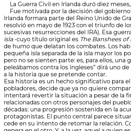
La Guerra Civil en Irlanda duró diez meses
Fue motivada por la decisión del gobiern
Irlanda formara parte del Reino Unido de Gra
resolvió en mayo de 1923 con el triunfo de los
sucesivas resurrecciones del IRA). Esa guer
isla
-cuyo título original es
The Banshees of 
de humo que delatan los combates. Los habita
pequeña isla separada de la isla mayor los p
pero no se sienten parte: es, para ellos, un
peleábamos contra los ingleses” dirá uno de 
a la historia que se pretende contar.
Esa historia es un hecho significativo para 
pobladores, decide que ya no quiere comparti
intentará revertir la situación a pesar de 
relacionadas con otros personajes del pueblo
décadas: una progresión sostenida en la acu
protagonistas. El punto central parece situ
cede en su intento de retomar la relación.
genera en el otro. Y, a la vez, aquel a quien