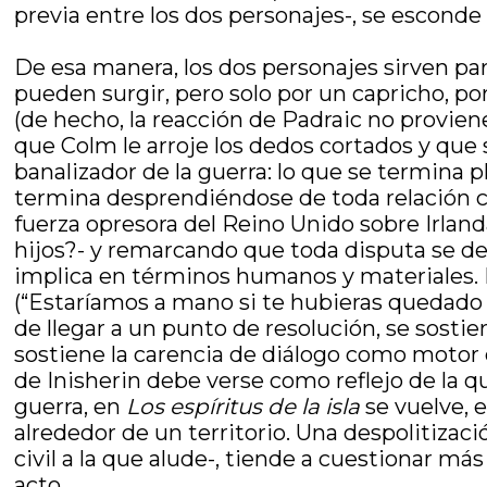
previa entre los dos personajes-, se esconde 
De esa manera, los dos personajes sirven par
pueden surgir, pero solo por un capricho, po
(de hecho, la reacción de Padraic no provie
que Colm le arroje los dedos cortados y que 
banalizador de la guerra: lo que se termina p
termina desprendiéndose de toda relación c
fuerza opresora del Reino Unido sobre Irland
hijos?- y remarcando que toda disputa se de
implica en términos humanos y materiales. Es
(“Estaríamos a mano si te hubieras quedado d
de llegar a un punto de resolución, se sosti
sostiene la carencia de diálogo como motor
de Inisherin debe verse como reflejo de la que
guerra, en
Los espíritus de la isla
se vuelve, 
alrededor de un territorio. Una despolitizaci
civil a la que alude-, tiende a cuestionar m
acto.