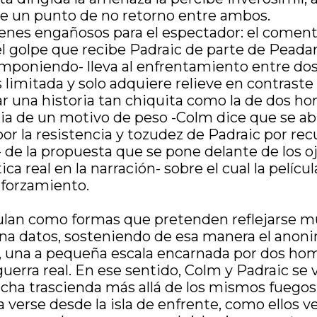
e un punto de no retorno entre ambos.
venes engañosos para el espectador: el coment
el golpe que recibe Padraic de parte de Peadar
omponiendo- lleva al enfrentamiento entre do
es limitada y solo adquiere relieve en contrast
ar una historia tan chiquita como la de dos h
cia de un motivo de peso -Colm dice que se ab
r la resistencia y tozudez de Padraic por recu
de la propuesta que se pone delante de los ojo
a real en la narración- sobre el cual la pelíc
 forzamiento.
stulan como formas que pretenden reflejarse 
ciona datos, sosteniendo de esa manera el ano
a”, una a pequeña escala encarnada por dos h
a guerra real. En ese sentido, Colm y Padraic 
cha trascienda más allá de los mismos fuegos 
verse desde la isla de enfrente, como ellos ven