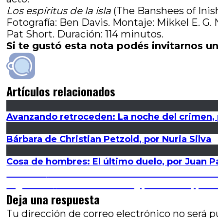
Los espíritus de la isla
(The Banshees of Inis
Fotografía: Ben Davis. Montaje: Mikkel E. G.
Pat Short. Duración: 114 minutos.
Si te gustó esta nota podés invitarnos un
Artículos relacionados
Avanzando retroceden: La noche del crimen, p
Bárbara de Christian Petzold, por Nuria Silva
Cosa de hombres: El último duelo, por Juan P
Navegación
Entrada
Anterior
Informe Peter Weir #13: Ni olvido ni
anterior:
Entrada
Siguiente
Tár: El Poder de (y) la Música, po
de
siguiente:
Deja una respuesta
entradas
Tu dirección de correo electrónico no será p