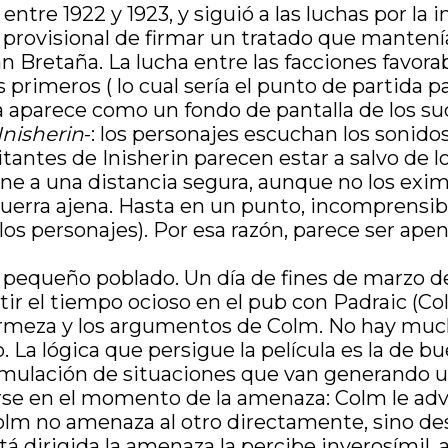
, entre 1922 y 1923, y siguió a las luchas por 
o provisional de firmar un tratado que manten
n Bretaña. La lucha entre las facciones favora
 primeros ( lo cual sería el punto de partida p
ra aparece como un fondo de pantalla de los s
Inisherin
-: los personajes escuchan los sonidos
ntes de Inisherin parecen estar a salvo de lo
one a una distancia segura, aunque no los exim
a guerra ajena. Hasta en un punto, incomprens
los personajes). Por esa razón, parece ser ape
el pequeño poblado. Un día de fines de marzo 
r el tiempo ocioso en el pub con Padraic (Col
la firmeza y los argumentos de Colm. No hay mu
. La lógica que persigue la película es la de b
mulación de situaciones que van generando un
arse en el momento de la amenaza: Colm le advi
 Colm no amenaza al otro directamente, sino 
 está dirigida la amenaza la percibe inverosími