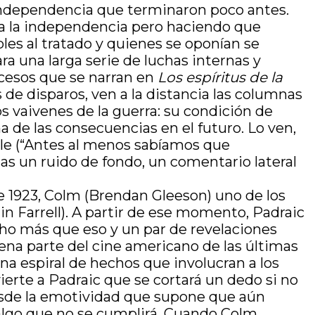
la independencia que terminaron poco antes.
ía la independencia pero haciendo que
bles al tratado y quienes se oponían se
ara una larga serie de luchas internas y
ucesos que se narran en
Los espíritus de la
 de disparos, ven a la distancia las columnas
s vaivenes de la guerra: su condición de
a de las consecuencias en el futuro. Lo ven,
ible (“Antes al menos sabíamos que
nas un ruido de fondo, un comentario lateral
de 1923, Colm (Brendan Gleeson) uno de los
in Farrell). A partir de ese momento, Padraic
cho más que eso y un par de revelaciones
uena parte del cine americano de las últimas
a espiral de hechos que involucran a los
erte a Padraic que se cortará un dedo si no
desde la emotividad que supone que aún
l, algo que no se cumplirá. Cuando Colm