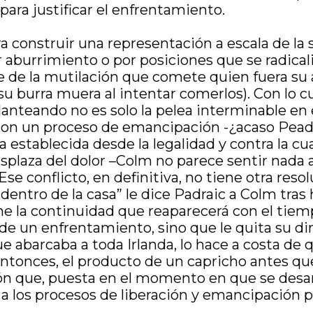
para justificar el enfrentamiento.
a construir una representación a escala de la s
r aburrimiento o por posiciones que se radical
ne de la mutilación que comete quien fuera su
su burra muera al intentar comerlos). Con lo c
lanteando no es solo la pelea interminable en 
on un proceso de emancipación -¿acaso Peadar
a establecida desde la legalidad y contra la c
splaza del dolor –Colm no parece sentir nada 
e conflicto, en definitiva, no tiene otra resol
entro de la casa” le dice Padraic a Colm tras
ene la continuidad que reaparecerá con el tiem
 de un enfrentamiento, sino que le quita su d
 abarcaba a toda Irlanda, lo hace a costa de qu
entonces, el producto de un capricho antes qu
ón que, puesta en el momento en que se desarrol
ás a los procesos de liberación y emancipación 