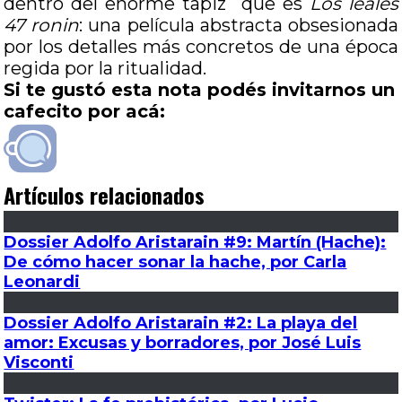
dentro del enorme tapiz que es
Los leales
47 ronin
: una película abstracta obsesionada
por los detalles más concretos de una época
regida por la ritualidad.
Si te gustó esta nota podés invitarnos un
cafecito por acá:
Artículos relacionados
Dossier Adolfo Aristarain #9: Martín (Hache):
De cómo hacer sonar la hache, por Carla
Leonardi
Dossier Adolfo Aristarain #2: La playa del
amor: Excusas y borradores, por José Luis
Visconti