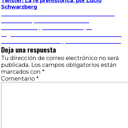
Twister: La fe prehistórica, por Lucio
Schwarzberg
Navegación
Entrada
Anterior
Leonardo Favio. Memoria de un
anterior:
barroco: Exposición en Casa del
de
Bicentenario, por Eduardo Rojas
Entrada
Siguiente
Imitación de la vida: Los bañeros
entradas
siguiente:
más locos del mundo, por Paola Menéndez
Deja una respuesta
Tu dirección de correo electrónico no será
publicada.
Los campos obligatorios están
marcados con
*
Comentario
*