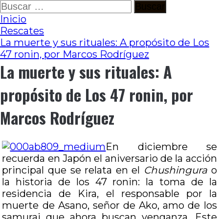
Ir
Buscar:
al
Inicio
contenido
Rescates
La muerte y sus rituales: A propósito de Los
47 ronin, por Marcos Rodríguez
La muerte y sus rituales: A
propósito de Los 47 ronin, por
Marcos Rodríguez
En diciembre se
recuerda en Japón el aniversario de la acción
principal que se relata en el
Chushingura
o
la historia de los 47 ronin: la toma de la
residencia de Kira, el responsable por la
muerte de Asano, señor de Ako, amo de los
samurai que ahora buscan venganza. Este