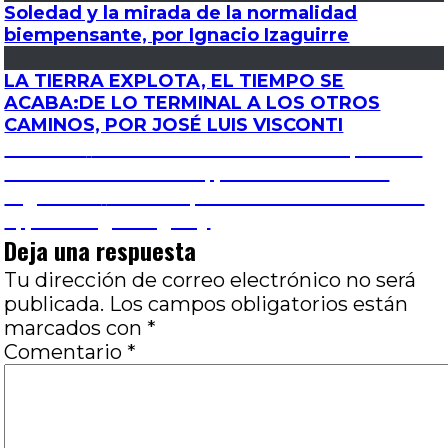
Soledad y la mirada de la normalidad
biempensante, por Ignacio Izaguirre
LA TIERRA EXPLOTA, EL TIEMPO SE
ACABA:DE LO TERMINAL A LOS OTROS
CAMINOS, POR JOSÉ LUIS VISCONTI
Navegación
Entrada
Anterior
Atención a ese idiota tan querido:
anterior:
Sobre Lazzaro Felice, por Pedro Berardi
de
Entrada
Siguiente
Cambiar, no cambió nada: Creed
siguiente:
II, por Diego Deglauy
entradas
Deja una respuesta
Tu dirección de correo electrónico no será
publicada.
Los campos obligatorios están
marcados con
*
Comentario
*