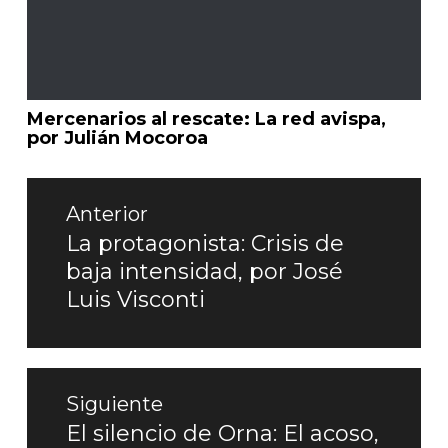
Mercenarios al rescate: La red avispa,
por Julián Mocoroa
Navegación
de
Anterior
entradas
La protagonista: Crisis de
Entrada
baja intensidad, por José
anterior:
Luis Visconti
Siguiente
El silencio de Orna: El acoso,
Entrada