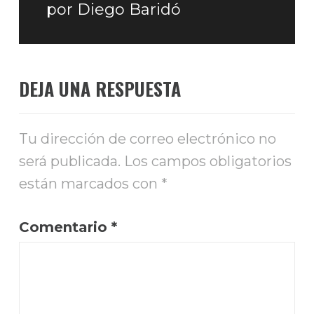
por Diego Baridó
siguiente:
DEJA UNA RESPUESTA
Tu dirección de correo electrónico no
será publicada.
Los campos obligatorios
están marcados con
*
Comentario
*