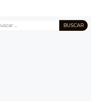
scar: