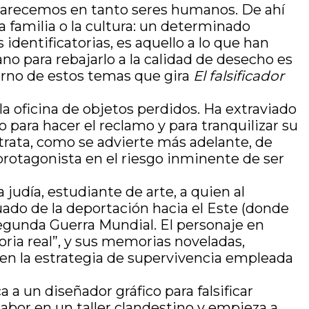
, carecemos en tanto seres humanos. De ahí
a familia o la cultura: un determinado
identificatorias, es aquello a lo que han
no para rebajarlo a la calidad de desecho es
orno de estos temas que gira
El falsificador
la oficina de objetos perdidos. Ha extraviado
o para hacer el reclamo y para tranquilizar su
e trata, como se advierte más adelante, de
 protagonista en el riesgo inminente de ser
udía, estudiante de arte, a quien al
uado de la deportación hacia el Este (donde
 Segunda Guerra Mundial. El personaje en
oria real”, y sus memorias noveladas,
 en la estrategia de supervivencia empleada
a un diseñador gráfico para falsificar
labor en un taller clandestino y empieza a