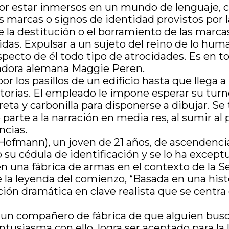
e, por estar inmersos en un mundo de lenguaje
as marcas o signos de identidad provistos por l
la destitución o el borramiento de las marcas 
das. Expulsar a un sujeto del reino de lo huma
pecto de él todo tipo de atrocidades. Es en t
lizadora alemana Maggie Peren.
 los pasillos de un edificio hasta que llega a 
atorias. El empleado le impone esperar su turn
ibreta y carbonilla para disponerse a dibujar. S
parte a la narración en media res, al sumir al
ncias.
ofmann), un joven de 21 años, de ascendencia j
su cédula de identificación y se lo ha except
a en una fábrica de armas en el contexto de la
ue la leyenda del comienzo, “Basada en una hist
ción dramática en clave realista que se centra
un compañero de fábrica de que alguien busca 
tusiasma con ello, logra ser aceptado para la 