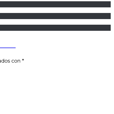
 Gerosa
cados con
*