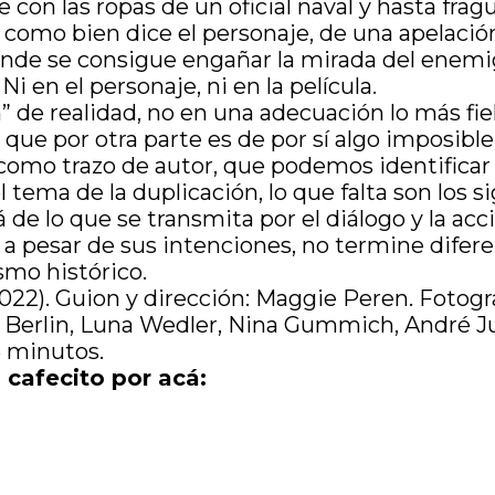
e con las ropas de un oficial naval y hasta fr
ata, como bien dice el personaje, de una apela
onde se consigue engañar la mirada del enemigo
 en el personaje, ni en la película.
de realidad, no en una adecuación lo más fiel po
 que por otra parte es de por sí algo imposible.
a como trazo de autor, que podemos identificar 
l tema de la duplicación, lo que falta son los
de lo que se transmita por el diálogo y la acció
, a pesar de sus intenciones, no termine dif
smo histórico.
2022). Guion y dirección: Maggie Peren. Fotogr
 Berlin, Luna Wedler, Nina Gummich, André J
6 minutos.
 cafecito por acá: