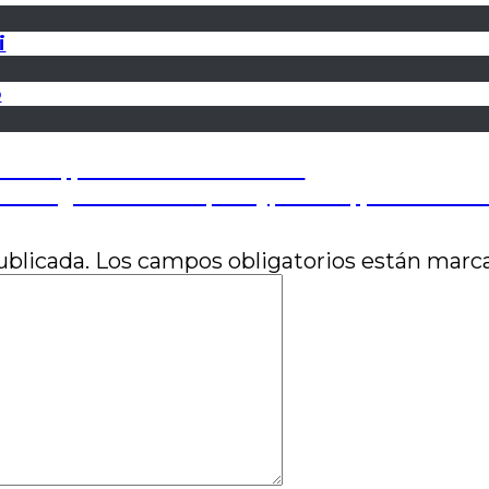
i
o
 tarea, por José Luis Visconti
 del glitter: Please, Baby, Please, por Marina
ublicada.
Los campos obligatorios están mar