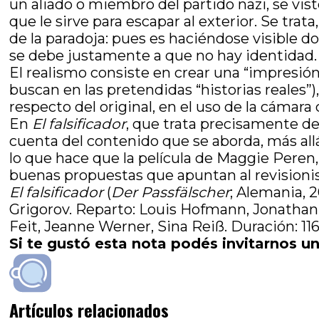
un aliado o miembro del partido nazi, se vist
que le sirve para escapar al exterior. Se tr
de la paradoja: pues es haciéndose visible d
se debe justamente a que no hay identidad. Ni
El realismo consiste en crear una “impresión” 
buscan en las pretendidas “historias reales”),
respecto del original, en el uso de la cámar
En
El falsificador
, que trata precisamente de
cuenta del contenido que se aborda, más allá 
lo que hace que la película de Maggie Peren
buenas propuestas que apuntan al revisioni
El falsificador
(
Der Passfälscher
; Alemania, 
Grigorov. Reparto: Louis Hofmann, Jonathan
Feit, Jeanne Werner, Sina Reiß. Duración: 11
Si te gustó esta nota podés invitarnos un
Artículos relacionados