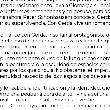
jetas de racionamiento lleva a Cioma y a su am
 de uniformes remendados y en desuso, para a
oma (ahora Peter Schonhausen) conoce a Gerda 
er su supervivencia. Con Gerda vive un romanc
l romance con Gerda, insuflan al protagonista d
r el peso de la cruda y opresiva realidad. Es 
 en el mundo en general para ser reducido a mera
or una mujer (aunque no exento de un interés t
e punto mediante el uso de la luz que cae sobre
 la penumbra o la oscuridad de espacios cerrad
gares por los que circula. No obstante, el im
enuidad respecto de los riesgos a los que se 
o real, de la identificación y la identidad. Ci
como una pequeña obra de arte”, y he aquí una d
osible para poder sobrevivir es revestirse con
nde Cioma, ayudado por su apariencia física, 