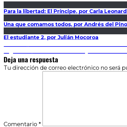
Para la libertad: El Príncipe, por Carla Leonard
Una que comamos todos, por Andrés del Pin
El estudiante 2, por Julián Mocoroa
Navegación
Entrada
Anterior
La casa de los tíos: Desmalezar es la
anterior:
Entrada
Siguiente
Identidad sexuada y deseo más allá
de
siguiente:
Deja una respuesta
entradas
Tu dirección de correo electrónico no será p
Comentario
*