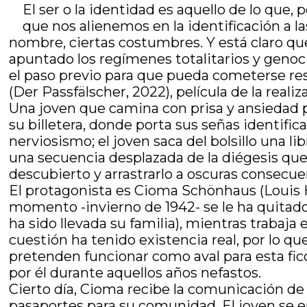
El ser o la identidad es aquello de lo qu
que nos alienemos en la identificación a l
nombre, ciertas costumbres. Y está claro que 
apuntado los regímenes totalitarios y genoci
el paso previo para que pueda cometerse res
(Der Passfälscher, 2022), película de la rea
Una joven que camina con prisa y ansiedad por
su billetera, donde porta sus señas identific
nerviosismo; el joven saca del bolsillo una l
una secuencia desplazada de la diégesis que 
descubierto y arrastrarlo a oscuras consecue
El protagonista es Cioma Schönhaus (Louis H
momento -invierno de 1942- se le ha quitado 
ha sido llevada su familia), mientras trabaj
cuestión ha tenido existencia real, por lo q
pretenden funcionar como aval para esta fic
por él durante aquellos años nefastos.
Cierto día, Cioma recibe la comunicación de 
pasaportes para su comunidad. El joven se en