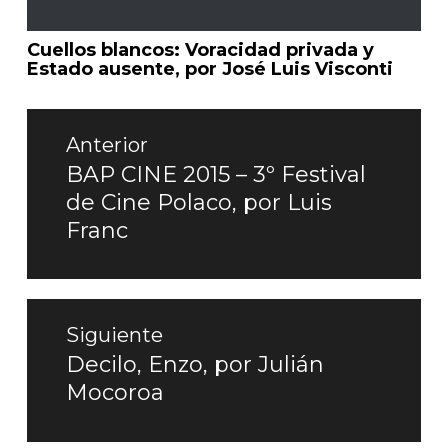
Cuellos blancos: Voracidad privada y
Estado ausente, por José Luis Visconti
Navegación
de
Anterior
entradas
BAP CINE 2015 – 3º Festival
Entrada
de Cine Polaco, por Luis
anterior:
Franc
Siguiente
Decilo, Enzo, por Julián
Entrada
Mocoroa
siguiente: